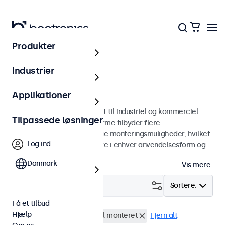
Produkter
Skærme
Industrier
17-tommer skærme
Applikationer
17 tommer skærme designet til industriel og kommerciel
Tilpassede løsninger
brug. Vores 17-tommer skærme tilbyder flere
billedforbindelser og alsidige monteringsmuligheder, hvilket
Log ind
gør dem nemme at integrere i enhver anvendelsesform og
ethvert miljø.
Danmark
Vis mere
Filter (
0
)
Sortere:
Få et tilbud
Hjælp
17 tommer skaerme
Panel monteret
Fjern alt