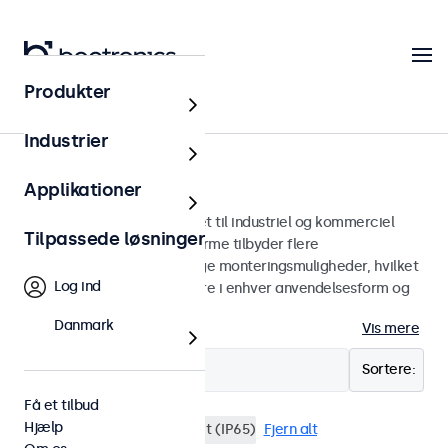
Produkter
Skærme
Industrier
15-tommer skærme
Applikationer
15 tommer skærme designet til industriel og kommerciel
Tilpassede løsninger
brug. Vores 15-tommer skærme tilbyder flere
billedforbindelser og alsidige monteringsmuligheder, hvilket
Log ind
gør dem nemme at integrere i enhver anvendelsesform og
ethvert miljø.
Danmark
Vis mere
Filter (
0
)
Sortere:
Få et tilbud
Hjælp
15 tommer skaerme
Vandtæt (IP65)
Fjern alt