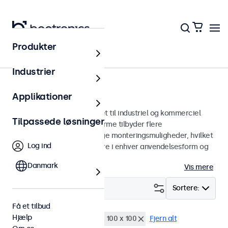
Produkter
Skærme
Industrier
15-tommer skærme
Applikationer
15 tommer skærme designet til industriel og kommerciel
Tilpassede løsninger
brug. Vores 15-tommer skærme tilbyder flere
billedforbindelser og alsidige monteringsmuligheder, hvilket
Log ind
gør dem nemme at integrere i enhver anvendelsesform og
ethvert miljø.
Danmark
Vis mere
Filter (
0
)
Sortere:
Få et tilbud
Hjælp
15 tommer skaerme
VESA 100 x 100
Fjern alt