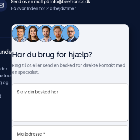
Send os en mail på info@beetronics.dk
Få svar inden for 2 arbejdstimer
undeservice
Om Beetronics
Har du brug for hjælp?
Casestudier
Ring til os eller send en besked for direkte kontakt med
ider
Nyheder og opdateringer
en specialist.
metoder
Om os
g og
Arbejd hos os
Vilkår og betingelser
d
Fortrolighedserklæring