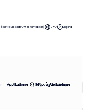
Få et tilbud
Hjælp
Om os
Kontakt os
DK
Log ind
tommer skærme tilbyder flere
mme at integrere i enhver
Applikationer
Søg
Tilpassede løsninger
Indkøbskurv
Sorter efter:
Popularitet