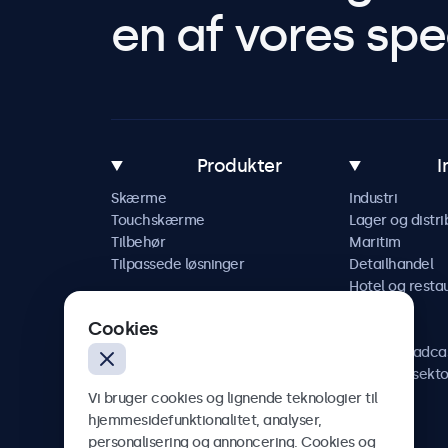
en af vores spec
Produkter
I
Skærme
Industri
Touchskærme
Lager og distri
Tilbehør
Maritim
Tilpassede løsninger
Detailhandel
Hotel og resta
Køretøj
Cookies
Jernbane
AV og broadca
Sundhedssekto
Vi bruger cookies og lignende teknologier til
hjemmesidefunktionalitet, analyser,
personalisering og annoncering. Cookies og