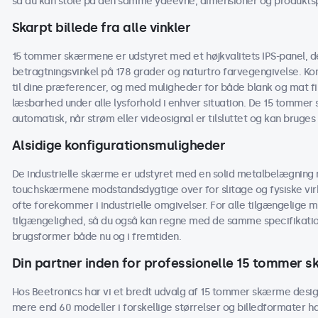
så du kan stole på den samme ydeevne, dimensioner og produktspe
Skarpt billede fra alle vinkler
15 tommer skærmene er udstyret med et højkvalitets IPS-panel, der
betragtningsvinkel på 178 grader og naturtro farvegengivelse. Kon
til dine præferencer, og med muligheder for både blank og mat 
læsbarhed under alle lysforhold i enhver situation. De 15 tommer s
automatisk, når strøm eller videosignal er tilsluttet og kan bruges
Alsidige konfigurationsmuligheder
De industrielle skærme er udstyret med en solid metalbelægning m
touchskærmene modstandsdygtige over for slitage og fysiske virk
ofte forekommer i industrielle omgivelser. For alle tilgængelige m
tilgængelighed, så du også kan regne med de samme specifikati
brugsformer både nu og i fremtiden.
Din partner inden for professionelle 15 tommer 
Hos Beetronics har vi et bredt udvalg af 15 tommer skærme design
mere end 60 modeller i forskellige størrelser og billedformater h