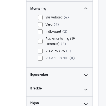
Montering
Skrivebord
4
Væg
4
Indbygget
2
Rackmontering (19
tommer)
4
VESA 75 x 75
4
VESA 100 x 100
0
Egenskaber
4:3 / 5:4
1
Bredde
9-36 Volt
4
Dæmpbar
4
Højde
USB Mediespiller
4