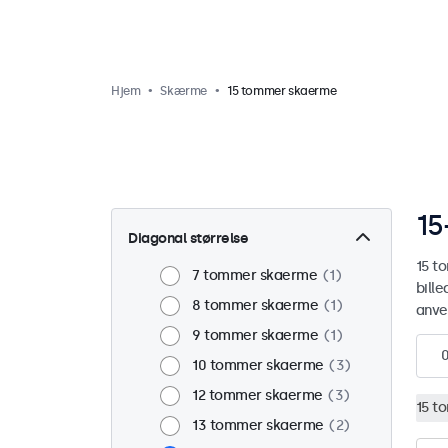
Hjem
Skærme
15 tommer skaerme
15
Diagonal størrelse
15 t
7 tommer skaerme
1
bill
8 tommer skaerme
1
anve
9 tommer skaerme
1
10 tommer skaerme
3
12 tommer skaerme
3
15 t
13 tommer skaerme
2