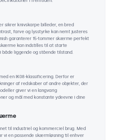
cifikationer i fremtiden.
 sikrer knivskarpe billeder, en bred
trast, farve og lysstyrke kan nemt justeres
finish garanterer 15-tommer skærme perfekt
kærme kan indstilles til at starte
 i både liggende og stående tilstand.
ed en IK08-klassificering. Derfor er
ninger af redskaber af andre objekter, der
odeller giver vi en langvarig
oner og mål med konstante ydeevne i dine
skærme
et til industriel og kommerciel brug. Med
ar vi en passende skærmløsning til enhver