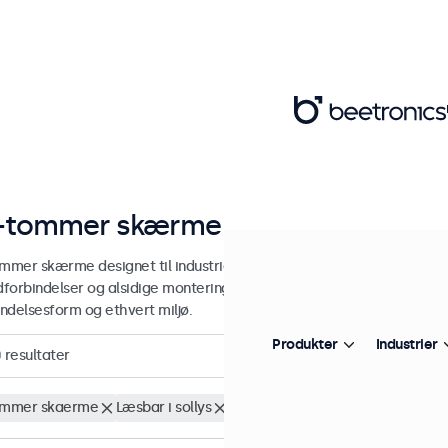
-tommer skærme
ommer skærme designet til industriel og kommerciel brug. Vores 15-
edforbindelser og alsidige monteringsmuligheder, hvilket gør dem ne
ndelsesform og ethvert miljø.
Produkter
Industrier
0
resultater
ommer skaerme
Læsbar i sollys
Fjern alt