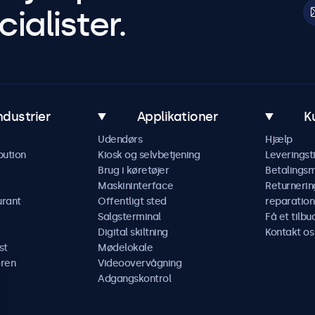
ialister.
ndustrier
Applikationer
K
Udendørs
Hjælp
bution
Kiosk og selvbetjening
Leveringst
Brug i køretøjer
Betalings
Maskininterface
Returnerin
urant
Offentligt sted
reparation
Salgsterminal
Få et tilbu
Digital skiltning
Kontakt os
st
Mødelokale
ren
Videoovervågning
Adgangskontrol