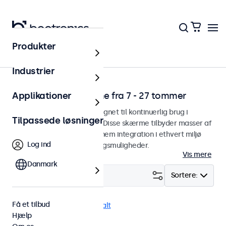
Produkter
Hjem
Industrier
Professionelle skærme fra 7 - 27 tommer
Applikationer
Professionelle skærme designet til kontinuerlig brug i
Tilpassede løsninger
udfordrende applikationer. Disse skærme tilbyder masser af
monteringsmuligheder for nem integration i ethvert miljø
Log ind
samt et stort antal indstillingsmuligheder.
Vis mere
Danmark
Filter (
4
)
Sortere:
Få et tilbud
VGA
13 tommer
Fjern alt
Hjælp