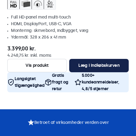
Full HD-panel med multi-touch
HDMI, DisplayPort, USB-C, VGA
Montering: skrivebord, indbygget, væg
Ydermål: 328 x 206 x 41 mm
3.399,00 kr.
4.248,75 kr. inkl. moms
Vis produkt
Læg i indkøbskurven
Gratis
5.000+
Langsigtet
fragt og
kundeanmeldelser,
tilgængelighed
retur
4,8/5 stjerner
Betroet af virksomheder verden over