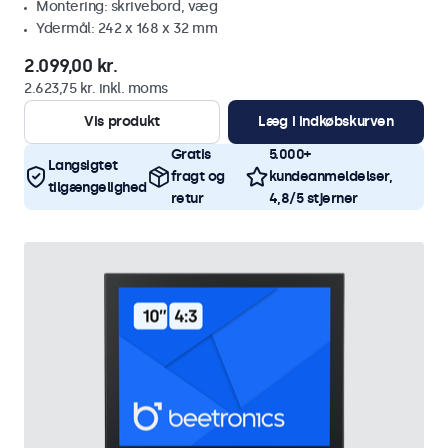
Montering: skrivebord, væg
Ydermål: 242 x 168 x 32 mm
2.099,00 kr.
2.623,75 kr. inkl. moms
Vis produkt
Læg i indkøbskurven
Gratis
5.000+
Langsigtet
fragt og
kundeanmeldelser,
tilgængelighed
retur
4,8/5 stjerner