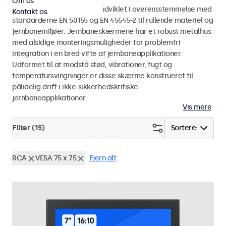
Om os
Skærme og touchskærme udviklet i overensstemmelse med
Kontakt os
standarderne EN 50155 og EN 45545-2 til rullende materiel og
jernbanemiljøer. Jernbaneskærmene har et robust metalhus
med alsidige monteringsmuligheder for problemfri
integration i en bred vifte af jernbaneapplikationer.
Udformet til at modstå stød, vibrationer, fugt og
temperatursvingninger er disse skærme konstrueret til
pålidelig drift i ikke-sikkerhedskritiske
jernbaneapplikationer.
Vis mere
Filter (
15
)
Sortere:
RCA
VESA 75 x 75
Fjern alt