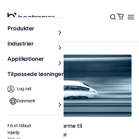
Produkter
Hjem
Industrier
Applikationer
Tilpassede løsninger
Log ind
Danmark
Skærme og touchskærme til
Få et tilbud
Hjælp
jernbaneapplikationer