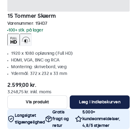
15 Tommer Skærm
Varenummer:
15HD7
100+ stk. på lager
1920 x 1080 opløsning (Full HD)
HDMI, VGA, BNC og RCA
Montering: skrivebord, væg
Ydermål: 372 x 232 x 33 mm
2.599,00 kr.
3.248,75 kr. inkl. moms
Vis produkt
Læg i indkøbskurven
Gratis
5.000+
Langsigtet
fragt og
kundeanmeldelser,
tilgængelighed
retur
4,8/5 stjerner