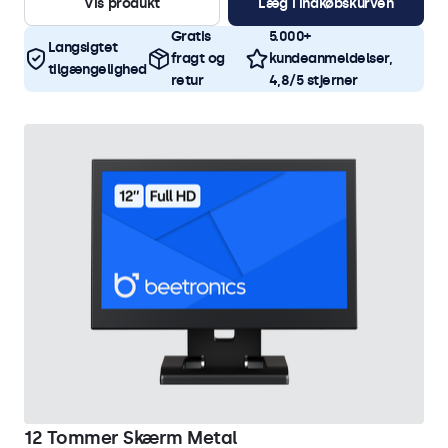
Vis produkt
Læg i indkøbskurven
Gratis
5.000+
Langsigtet
fragt og
kundeanmeldelser,
tilgængelighed
retur
4,8/5 stjerner
12 Tommer Skærm Metal