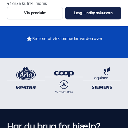
4.123,75 kr. inkl. moms
Vis produkt
Læg i indkøbskurven
Betroet af virksomheder verden over
Har du brug for hjælp?