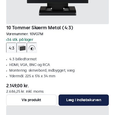
10 Tommer Skærm Metal (4:3)
Varenummer:
10VG7M
36 stk. på lager
4:3 billedformat
HDMI, VGA, BNC og RCA
Montering: skrivebord, indbygget, væg
Ydermål: 225 x 176 x 34 mm
2.149,00 kr.
2.686,25 kr. inkl. moms
Vis produkt
Læg i indkøbskurven