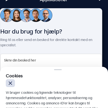
Kundeservice
Har du brug for hjælp?
Om Beetronics
Ring til os eller send en besked for direkte kontakt med en
specialist.
Beetronics
Cookies
Herstedøstervej 27-29, unit A, 2620 Albertslund, Danmark
4.8/5 bedømt af 5000+ virksomheder
Vi bruger cookies og lignende teknologier til
Dansk
hjemmesidefunktionalitet, analyser, personalisering og
annoncering. Cookies og annonce-ID’er kan bruges til
Send