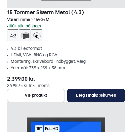
15 Tommer Skærm Metal (4:3)
Varenummer:
15VG7M
100+ stk. på lager
4:3 billedformat
HDMI, VGA, BNC og RCA
Montering: skrivebord, indbygget, væg
Ydermål: 335 x 259 x 38 mm
2.399,00 kr.
2.998,75 kr. inkl. moms
Vis produkt
Læg i indkøbskurven