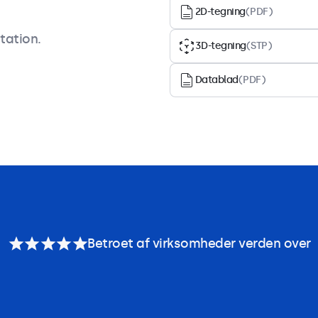
2D-tegning
(PDF)
tation.
3D-tegning
(STP)
Datablad
(PDF)
Tilbehør
Betroet af virksomheder verden over