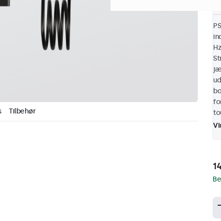
PS
in
Hz
St
jæ
ud
ba
fo
s
Tilbehør
to
Vi
14
Be