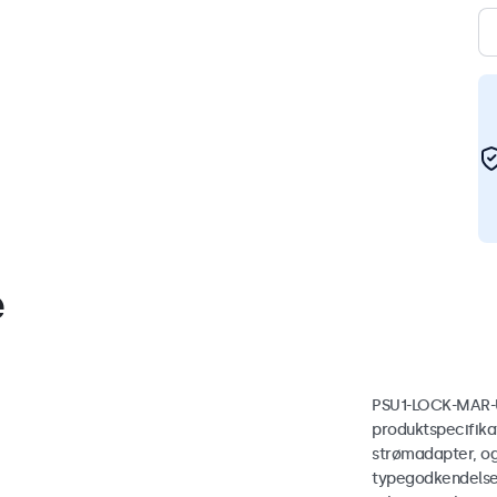
e
PSU1-LOCK-MAR-UK
produktspecifika
strømadapter, og
typegodkendelse