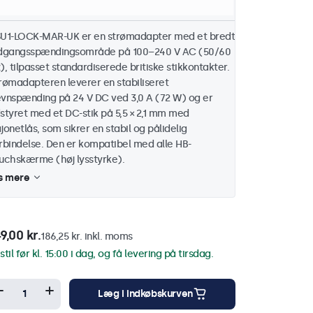
Kable længde: 250 cm
U1-LOCK-MAR-UK er en strømadapter med et bredt
dgangsspændingsområde på 100–240 V AC (50/60
), tilpasset standardiserede britiske stikkontakter.
rømadapteren leverer en stabiliseret
vnspænding på 24 V DC ved 3,0 A (72 W) og er
styret med et DC-stik på 5,5 × 2,1 mm med
jonetlås, som sikrer en stabil og pålidelig
rbindelse. Den er kompatibel med alle HB-
uchskærme (høj lysstyrke).
s mere
9,00 kr.
186,25 kr. inkl. moms
stil før kl. 15:00 i dag, og få levering på tirsdag.
Læg i indkøbskurven