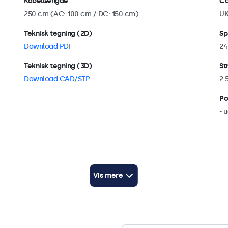
Kabellængde
Co
250 cm (AC: 100 cm / DC: 150 cm)
U
Teknisk tegning (2D)
Sp
Download PDF
24
Teknisk tegning (3D)
St
Download CAD/STP
2.
Po
- 
Kompatibilitet
Vis mere
Kompatibel med
10HB9M/U1, 12HB9M/U1, 15HB9M/U1, 17HB9M/U1,
19HB9M/U1, 22HB9M/U1, 24HB9M/U1, 27HB9M/U1