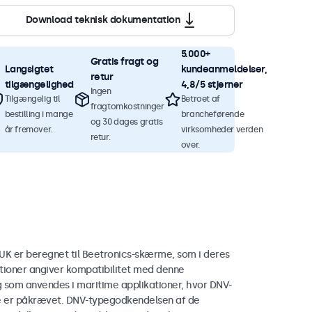
Download teknisk dokumentation
5.000+
Gratis fragt og
Langsigtet
kundeanmeldelser,
retur
tilgængelighed
4,8/5 stjerner
Ingen
Tilgængelig til
Betroet af
fragtomkostninger
bestilling i mange
brancheførende
og 30 dages gratis
år fremover.
virksomheder verden
retur.
over.
 er beregnet til Beetronics-skærme, som i deres
tioner angiver kompatibilitet med denne
 som anvendes i maritime applikationer, hvor DNV-
 er påkrævet. DNV-typegodkendelsen af de