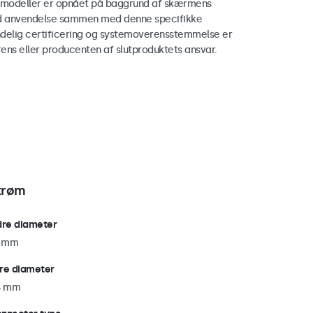
modeller er opnået på baggrund af skærmens
ed anvendelse sammen med denne specifikke
delig certificering og systemoverensstemmelse er
ens eller producenten af slutproduktets ansvar.
trøm
dre diameter
1 mm
re diameter
5 mm