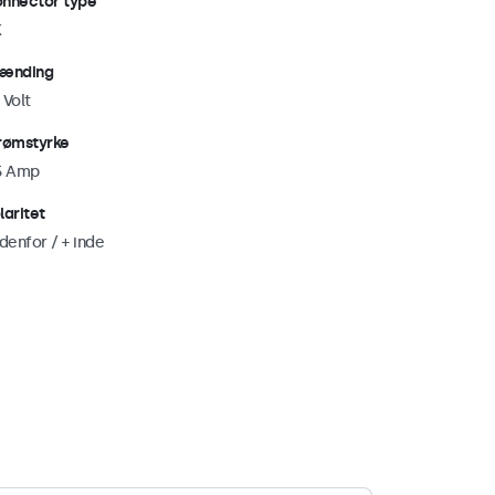
nnector type
K
ænding
 Volt
rømstyrke
5 Amp
laritet
udenfor / + inde