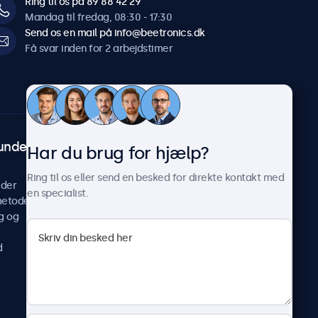
Ring til os på 89 88 42 29
Mandag til fredag, 08:30 - 17:30
Send os en mail på info@beetronics.dk
Få svar inden for 2 arbejdstimer
undeservice
Om Beetronics
Har du brug for hjælp?
Casestudier
Ring til os eller send en besked for direkte kontakt med
ider
Nyheder og opdateringer
en specialist.
metoder
Om os
g og
Arbejd hos os
Vilkår og betingelser
d
Fortrolighedserklæring