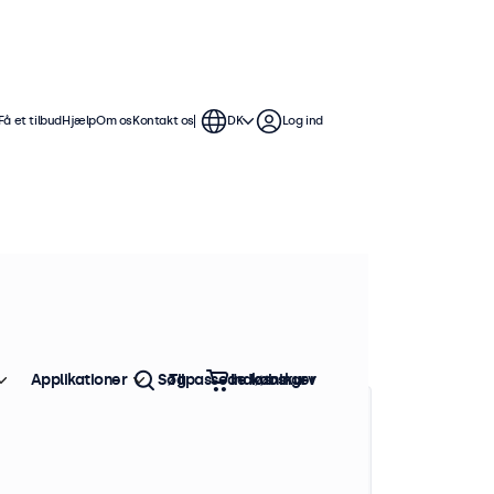
Få et tilbud
Hjælp
Om os
Kontakt os
DK
Log ind
renummer: PSU1-LOCK-MAR-UK
0+ stk. på lager
4V strømadapter med lås,
tik UK
Applikationer
Søg
Tilpassede løsninger
Indkøbskurv
oduktinformation
Indgang: 100-240V~ 50/60Hz, 1,5A Max
Uteffekt: 24V⎓3,0A, 72W
DC-kontakt: 5,5 mm UD × 2,1 mm ID