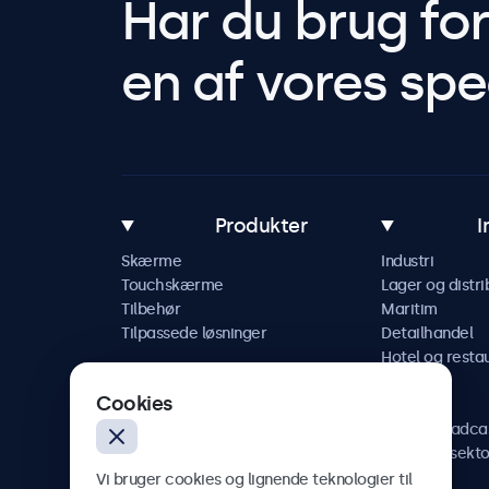
Har du brug fo
en af vores spec
Produkter
I
Skærme
Industri
Touchskærme
Lager og distri
Tilbehør
Maritim
Tilpassede løsninger
Detailhandel
Hotel og resta
Køretøj
Cookies
Jernbane
AV og broadca
Sundhedssekto
Vi bruger cookies og lignende teknologier til