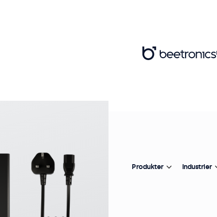
Va
10
2
s
Produkter
Industrier
Pr