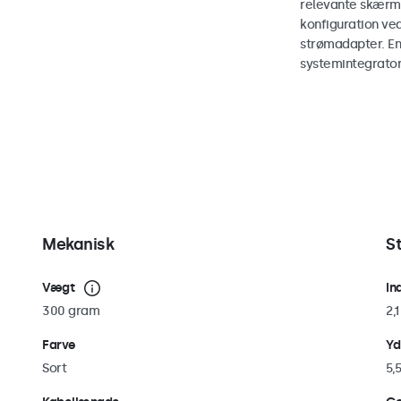
relevante skærm
konfiguration v
strømadapter. En
systemintegrator
Mekanisk
S
Vægt
In
300 gram
2,
Farve
Yd
Sort
5,