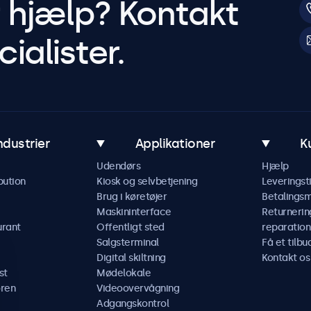
r hjælp? Kontakt
ialister.
ndustrier
Applikationer
K
Udendørs
Hjælp
bution
Kiosk og selvbetjening
Leveringst
Brug i køretøjer
Betalings
Maskininterface
Returnerin
urant
Offentligt sted
reparation
Salgsterminal
Få et tilbu
Digital skiltning
Kontakt os
st
Mødelokale
ren
Videoovervågning
Adgangskontrol