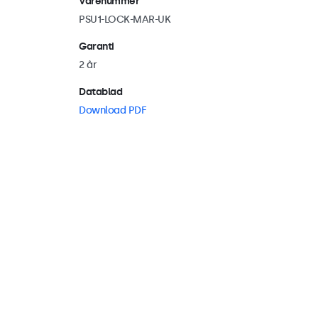
Varenummer
PSU1-LOCK-MAR-UK
Garanti
2 år
Datablad
Download PDF
Pakkens indhold
Pakkens indhold
Strømadapter