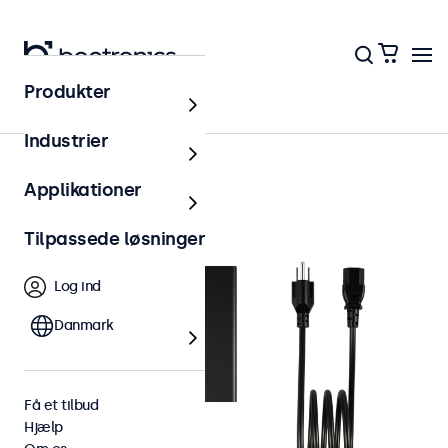
Produkter
Tilbehør
Industrier
Applikationer
Tilpassede løsninger
Log ind
Danmark
Få et tilbud
Hjælp