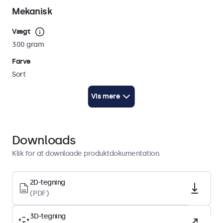
Mekanisk
Vægt
300 gram
Farve
Sort
Kabellængde
Vis mere
250 cm (AC: 100 cm / DC: 150 cm)
Teknisk tegning (2D)
Download PDF
Downloads
Teknisk tegning (3D)
Klik for at downloade produktdokumentation.
Download CAD/STP
2D-tegning
Strøm
(PDF)
Indre diameter
3D-tegning