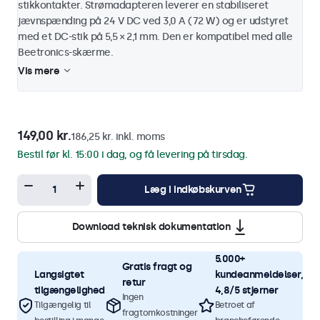
stikkontakter. Strømadapteren leverer en stabiliseret
jævnspænding på 24 V DC ved 3,0 A (72 W) og er udstyret
med et DC-stik på 5,5 × 2,1 mm. Den er kompatibel med alle
Beetronics-skærme.
Vis mere
149,00 kr.
186,25 kr. inkl. moms
Bestil før kl. 15:00 i dag, og få levering på tirsdag.
Læg i indkøbskurven
Download teknisk dokumentation
5.000+
Gratis fragt og
Langsigtet
kundeanmeldelser,
retur
tilgængelighed
4,8/5 stjerner
Ingen
Tilgængelig til
Betroet af
fragtomkostninger