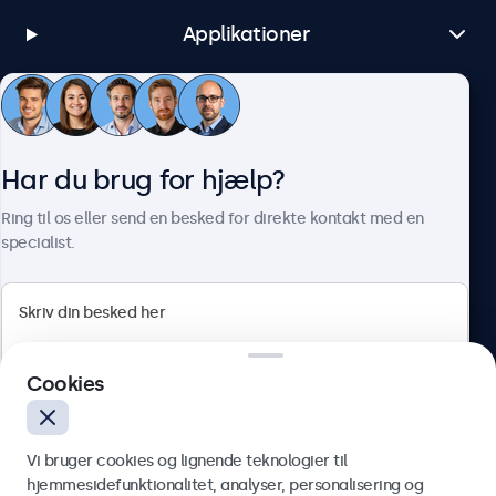
Applikationer
Kundeservice
Har du brug for hjælp?
Om Beetronics
Ring til os eller send en besked for direkte kontakt med en
specialist.
Beetronics
Cookies
Herstedøstervej 27-29, unit A, 2620 Albertslund, Danmark
4.8/5 bedømt af 5000+ virksomheder
Vi bruger cookies og lignende teknologier til
Dansk
hjemmesidefunktionalitet, analyser, personalisering og