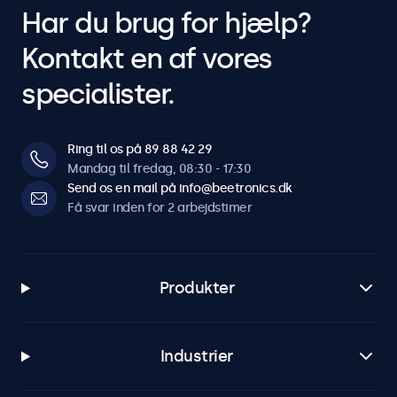
Har du brug for hjælp?
Kompatibilitet
Kontakt en af vores
Kompatibel med
specialister.
7HD7M, 8VG7M, 8HD7M, 9HD7M, 10HD7, 10VG7M, 10HD7M,
12HD7, 12VG7M, 12HD7M, 12SDI7M, 13HD7, 13HD7M, 15HD7,
15VG7M, 15HD7M, 15SDI7M, 17HD7M, 17VG7M, 19VG7M,
19HD7M, 22HD7M, 22SDI7M, 24HD7M, 27HD7M, 32HD7M,
Ring til os på 89 88 42 29
7TS7M, 8TSV7M, 10TS7, 10TSV7M, 10TS7M, 12TS7, 12TSV7M,
Mandag til fredag, 08:30 - 17:30
12TS7M, 13TS7, 13TS7M, 15TS7, 15TSV7M, 15TS7M, 17TSV7M,
Send os en mail på info@beetronics.dk
17TS7M, 19TSV7M, 19TS7M, 22TS7M, 24TS7M, 27TS7M, 32TS7M
Få svar inden for 2 arbejdstimer
Produkter
Industrier