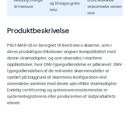
bestilling i mange
brancheførende
og 30 dages gratis
år fremover.
virksomheder verden
retur.
over.
Produktbeskrivelse
PSU1-MAR-US er beregnet til Beetronics-skærme, som i
deres produktspecifikationer angiver kompatibilitet med
denne strømadapter, og som anvendes i maritime
applikationer, hvor DNV-typegodkendelse er påkrævet. DNV-
typegodkendelsen af de relevante skærmmodeller er
opnået på baggrund af skærmens konfiguration ved
anvendelse sammen med denne specifikke strømadapter.
Endelig certificering og systemoverensstemmelse er
systemintegratorens eller producenten af slutproduktets
ansvar.