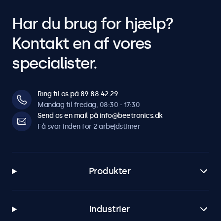
Har du brug for hjælp?
Kompatibilitet
Kontakt en af vores
Kompatibel med
specialister.
10HB9M/U1, 12HB9M/U1, 15HB9M/U1, 17HB9M/U1,
19HB9M/U1, 22HB9M/U1, 24HB9M/U1, 27HB9M/U1
Ring til os på 89 88 42 29
Mandag til fredag, 08:30 - 17:30
Send os en mail på info@beetronics.dk
Få svar inden for 2 arbejdstimer
Produkter
Industrier