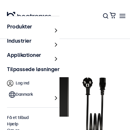
Produkter
Tilbehør
Industrier
Applikationer
Tilpassede løsninger
Log ind
Danmark
Få et tilbud
Hjælp