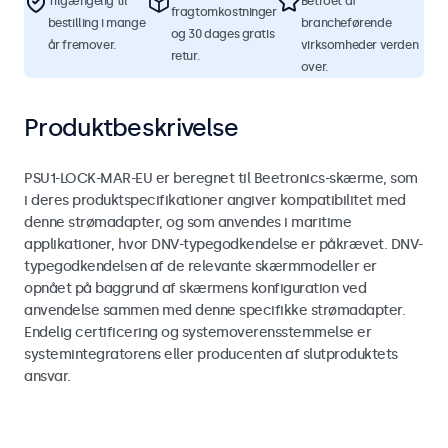
Tilgængelig til
Betroet af
fragtomkostninger
bestilling i mange
brancheførende
og 30 dages gratis
år fremover.
virksomheder verden
retur.
over.
Produktbeskrivelse
PSU1-LOCK-MAR-EU er beregnet til Beetronics-skærme, som
i deres produktspecifikationer angiver kompatibilitet med
denne strømadapter, og som anvendes i maritime
applikationer, hvor DNV-typegodkendelse er påkrævet. DNV-
typegodkendelsen af de relevante skærmmodeller er
opnået på baggrund af skærmens konfiguration ved
anvendelse sammen med denne specifikke strømadapter.
Endelig certificering og systemoverensstemmelse er
systemintegratorens eller producenten af slutproduktets
ansvar.