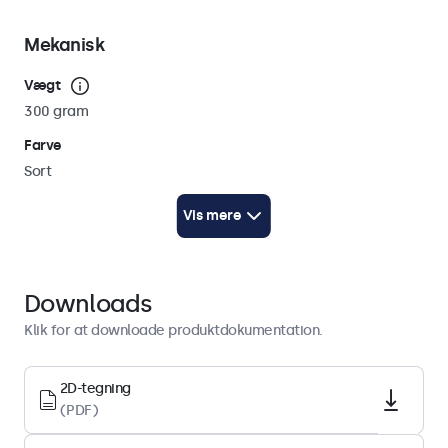
Mekanisk
Vægt
300 gram
Farve
Sort
Kabellængde
Vis mere
250 cm (AC: 100 cm / DC: 150 cm)
Teknisk tegning (2D)
Download PDF
Downloads
Teknisk tegning (3D)
Klik for at downloade produktdokumentation.
Download CAD/STP
2D-tegning
Strøm
(PDF)
Indre diameter