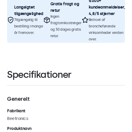
5.000+
Gratis fragt og
Langsigtet
kundeanmeldelser,
retur
tilgængelighed
4,8/5 stjerner
Ingen
Tilgængelig til
Betroet af
fragtomkostninger
bestilling i mange
brancheførende
og 30 dages gratis
år fremover.
virksomheder verden
retur.
over.
Specifikationer
Generelt
Fabrikant
Beetronics
Produktnavn