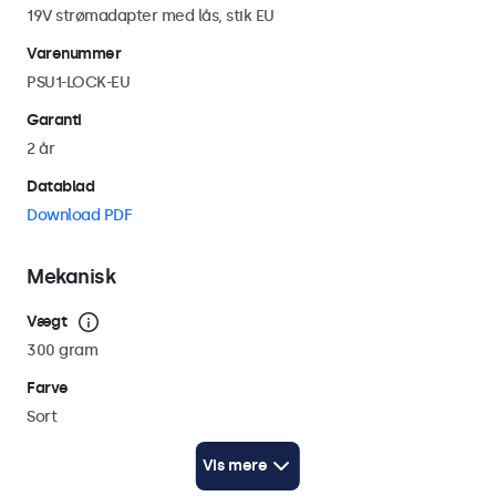
19V strømadapter med lås, stik EU
Varenummer
PSU1-LOCK-EU
Garanti
2 år
Datablad
Download PDF
Mekanisk
Vægt
300 gram
Farve
Sort
Kabellængde
Vis mere
250 cm (AC: 100 cm / DC: 150 cm)