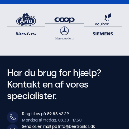
2.5 Amp
Polaritet
- udenfor / + inde
Pakkens indhold
Pakkens indhold
Strømadapter
Har du brug for hjælp?
Kompatibilitet
Kontakt en af vores
Kompatibel med
specialister.
10HB9M/U1, 12HB9M/U1, 15HB9M/U1, 17HB9M/U1,
19HB9M/U1, 22HB9M/U1, 24HB9M/U1, 27HB9M/U1
Ring til os på 89 88 42 29
Mandag til fredag, 08:30 - 17:30
Send os en mail på info@beetronics.dk