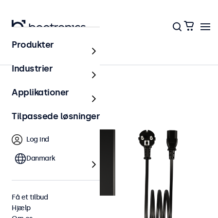
Produkter
Tilbehør
Industrier
Applikationer
Tilpassede løsninger
Log ind
Danmark
Få et tilbud
Hjælp