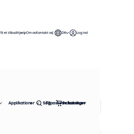
Få et tilbud
Hjælp
Om os
Kontakt os
DK
Log ind
et vandtæt og støvafvisende
rt miljø. Den tynde og symmetriske
et montering.
Applikationer
Søg
Tilpassede løsninger
Indkøbskurv
Sorter efter:
Popularitet