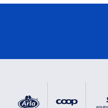
eMark
0
DNV
0