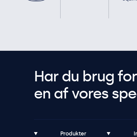
Har du brug fo
en af vores spec
Produkter
I