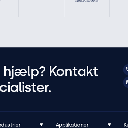
r hjælp? Kontakt
ialister.
ndustrier
Applikationer
K