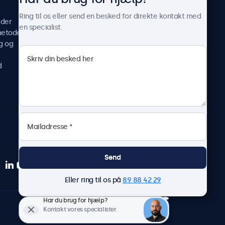
Casestudier
Ring til os eller send en besked for direkte kontakt med
ider
Nyheder og opdateringer
en specialist.
metoder
Om os
g og
Arbejd hos os
Vilkår og betingelser
d
Fortrolighedserklæring
Send
Eller ring til os på
89 88 42 29
Har du brug for hjælp?
Dansk
Kontakt vores specialister.