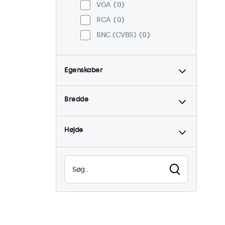
VGA
0
RCA
0
BNC (CVBS)
0
Egenskaber
4:3 / 5:4
0
Bredde
9-36 Volt
0
Dæmpbar
0
Højde
Høj lysstyrke
0
Læsbar i sollys
0
Vandtæt (IP65)
0
Støvtæt (IP65)
0
24/7 brug
0
Vandalsikker
0
EN50155
0