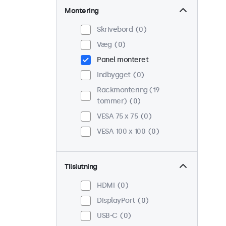
Montering
Skrivebord
0
Væg
0
Panel monteret
Indbygget
0
Rackmontering (19
tommer)
0
VESA 75 x 75
0
VESA 100 x 100
0
Tilslutning
HDMI
0
DisplayPort
0
USB-C
0