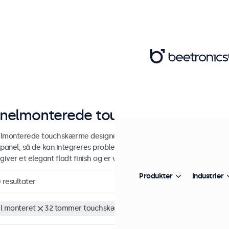
nelmonterede touchskærme
lmonterede touchskærme designet med et robust metalkabinet og 
tpanel, så de kan integreres problemfrit i enhver brugsform og ethve
giver et elegant fladt finish og er velegnet til både vandret- og lodr
Produkter
Industrier
0
resultater
l monteret
32 tommer touchskærme
Fjern alt