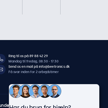
Ring til os på 89 88 42 29
Mandag til fredag, 08:30 - 17:30
Send os en mail på info@beetronics.dk
Få svar inden for 2 arbejdstimer
undeservice
Om Beetronics
Har du brug for hjælp?