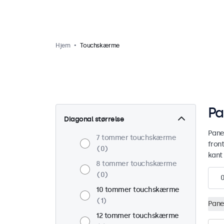
Hjem
Touchskærme
Pa
Diagonal størrelse
Pane
7 tommer touchskærme
fron
0
kant 
8 tommer touchskærme
0
10 tommer touchskærme
1
Pane
12 tommer touchskærme