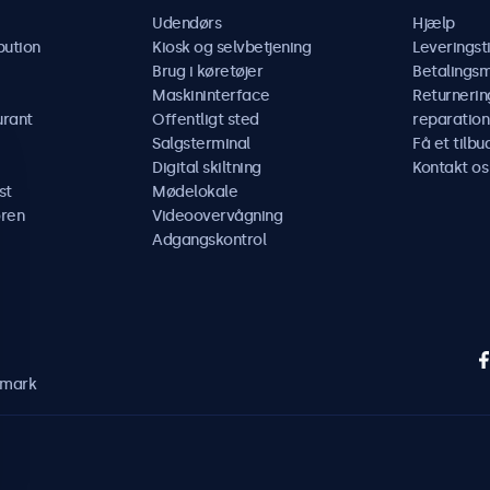
Udendørs
Hjælp
bution
Kiosk og selvbetjening
Leveringst
Brug i køretøjer
Betalings
Maskininterface
Returnerin
urant
Offentligt sted
reparation
Salgsterminal
Få et tilbu
Digital skiltning
Kontakt os
st
Mødelokale
ren
Videoovervågning
Adgangskontrol
nmark