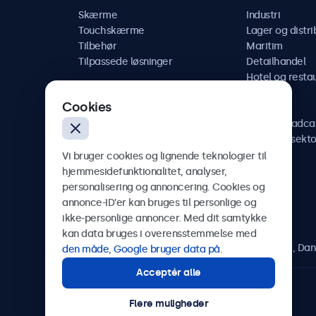
Skærme
Industri
Touchskærme
Lager og distri
Tilbehør
Maritim
Tilpassede løsninger
Detailhandel
Hotel og resta
Køretøj
Cookies
Jernbane
AV og broadca
Sundhedssekto
Vi bruger cookies og lignende teknologier til
hjemmesidefunktionalitet, analyser,
personalisering og annoncering. Cookies og
annonce-ID’er kan bruges til personlige og
Beetronics
ikke-personlige annoncer. Med dit samtykke
kan data bruges i overensstemmelse med
Herstedøstervej 27-29, unit A, 2620 Albertslund, Da
den måde, Google bruger data på
.
Acceptér alle
4.8/5 bedømt af 5000+ virksomheder
Flere muligheder