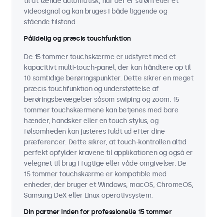
til at tænde automatisk, når der er strøm eller et
videosignal og kan bruges i både liggende og
stående tilstand.
Pålidelig og præcis touchfunktion
De 15 tommer touchskærme er udstyret med et
kapacitivt multi-touch-panel, der kan håndtere op til
10 samtidige berøringspunkter. Dette sikrer en meget
præcis touchfunktion og understøttelse af
berøringsbevægelser såsom swiping og zoom. 15
tommer touchskærmene kan betjenes med bare
hænder, handsker eller en touch stylus, og
følsomheden kan justeres fuldt ud efter dine
præferencer. Dette sikrer, at touch-kontrollen altid
perfekt opfylder kravene til applikationen og også er
velegnet til brug i fugtige eller våde omgivelser. De
15 tommer touchskærme er kompatible med
enheder, der bruger et Windows, macOS, ChromeOS,
Samsung DeX eller Linux operativsystem.
Din partner inden for professionelle 15 tommer