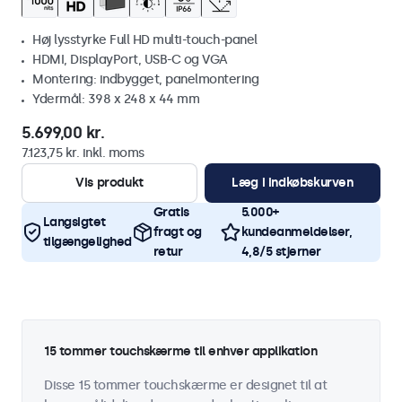
Høj lysstyrke Full HD multi-touch-panel
HDMI, DisplayPort, USB-C og VGA
Montering: indbygget, panelmontering
Ydermål: 398 x 248 x 44 mm
5.699,00 kr.
7.123,75 kr. inkl. moms
Vis produkt
Læg i indkøbskurven
Gratis
5.000+
Langsigtet
fragt og
kundeanmeldelser,
tilgængelighed
retur
4,8/5 stjerner
15 tommer touchskærme til enhver applikation
Disse 15 tommer touchskærme er designet til at