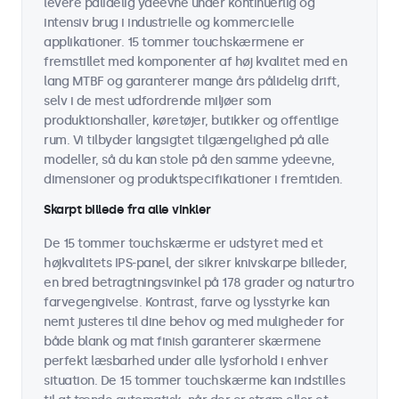
levere pålidelig ydeevne under kontinuerlig og
intensiv brug i industrielle og kommercielle
applikationer. 15 tommer touchskærmene er
fremstillet med komponenter af høj kvalitet med en
lang MTBF og garanterer mange års pålidelig drift,
selv i de mest udfordrende miljøer som
produktionshaller, køretøjer, butikker og offentlige
rum. Vi tilbyder langsigtet tilgængelighed på alle
modeller, så du kan stole på den samme ydeevne,
dimensioner og produktspecifikationer i fremtiden.
Skarpt billede fra alle vinkler
De 15 tommer touchskærme er udstyret med et
højkvalitets IPS-panel, der sikrer knivskarpe billeder,
en bred betragtningsvinkel på 178 grader og naturtro
farvegengivelse. Kontrast, farve og lysstyrke kan
nemt justeres til dine behov og med muligheder for
både blank og mat finish garanterer skærmene
perfekt læsbarhed under alle lysforhold i enhver
situation. De 15 tommer touchskærme kan indstilles