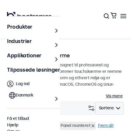
Produkter
Touchskærme
Industrier
15 tommer touchskærme
Applikationer
15 tommer touchskærme designet til professionel og
Tilpassede løsninger
kontinuerlig brug. Disse 15-tommer touchskærme er nemme
at integrere i enhver brugsform og ethvert miljø og er
Log ind
kompatible med Windows, macOS, ChromeOS og Linux-
operativsystemer.
Danmark
Vis mere
Filter (
1
)
Sortere:
Få et tilbud
Hjælp
15 tommer touchskærme
Panel monteret
Fjern alt