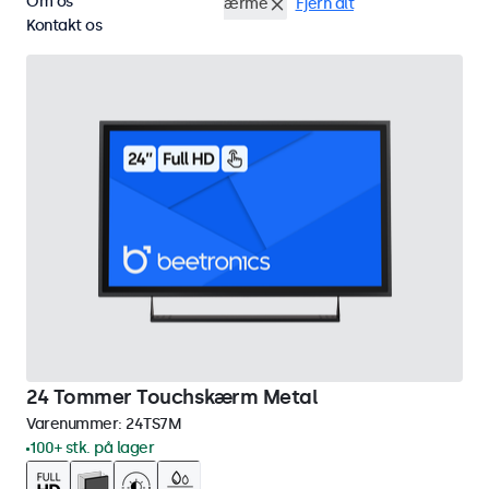
Om os
HDMI
24 tommer touchskærme
Fjern alt
Kontakt os
24 Tommer Touchskærm Metal
Varenummer:
24TS7M
100+ stk. på lager