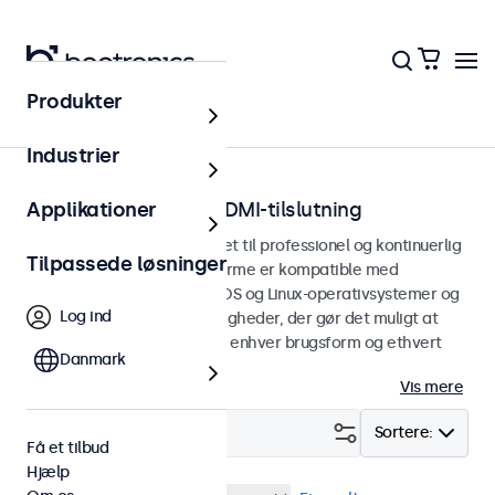
Produkter
Hjem
Industrier
Touchskærme med HDMI-tilslutning
Applikationer
HDMI touchskærme designet til professionel og kontinuerlig
Tilpassede løsninger
brug. Disse HDMI-touchskærme er kompatible med
Windows, macOS, ChromeOS og Linux-operativsystemer og
Log ind
har alsidige monteringsmuligheder, der gør det muligt at
integrere dem problemfrit i enhver brugsform og ethvert
Danmark
miljø.
Vis mere
Filter (
2
)
Sortere:
Få et tilbud
Hjælp