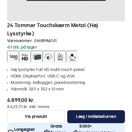
24 Tommer Touchskærm Metal (Høj
Lysstyrke)
Varenummer:
24HB9M/U1
51 stk. på lager
Høj lysstyrke Full HD multi-touch-panel
HDMI, DisplayPort, USB-C og VGA
Montering: indbygget, panelmontering
Ydermål: 583 x 352 x 51 mm
6.899,00 kr.
8.623,75 kr. inkl. moms
Vis produkt
Læg i indkøbskurven
Gratis
5.000+
Langsigtet