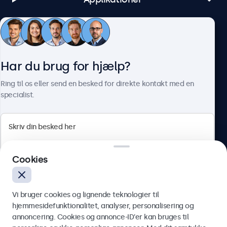
Kundeservice
Har du brug for hjælp?
Om Beetronics
Ring til os eller send en besked for direkte kontakt med en
specialist.
Beetronics
Cookies
Herstedøstervej 27-29, unit A, 2620 Albertslund, Danmark
4.8/5 bedømt af 5000+ virksomheder
Vi bruger cookies og lignende teknologier til
Dansk
hjemmesidefunktionalitet, analyser, personalisering og
annoncering. Cookies og annonce-ID’er kan bruges til
Send