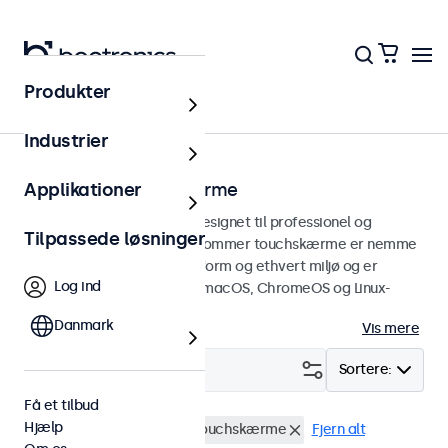
Produkter
Hjem
Industrier
17 tommer touchskærme
Applikationer
17 tommer touchskærme designet til professionel og
Tilpassede løsninger
kontinuerlig brug. Disse 17-tommer touchskærme er nemme
at integrere i enhver brugsform og ethvert miljø og er
Log ind
kompatible med Windows, macOS, ChromeOS og Linux-
operativsystemer.
Danmark
Vis mere
Filter (
0
)
Sortere:
Få et tilbud
Hjælp
BNC (CVBS)
17 tommer touchskærme
Fjern alt