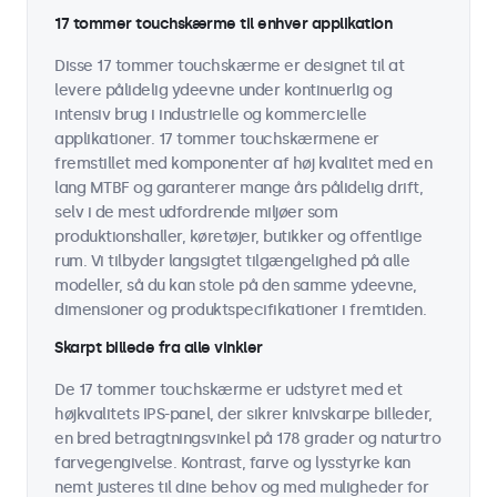
17 tommer touchskærme til enhver applikation
Disse 17 tommer touchskærme er designet til at
levere pålidelig ydeevne under kontinuerlig og
intensiv brug i industrielle og kommercielle
applikationer. 17 tommer touchskærmene er
fremstillet med komponenter af høj kvalitet med en
lang MTBF og garanterer mange års pålidelig drift,
selv i de mest udfordrende miljøer som
produktionshaller, køretøjer, butikker og offentlige
rum. Vi tilbyder langsigtet tilgængelighed på alle
modeller, så du kan stole på den samme ydeevne,
dimensioner og produktspecifikationer i fremtiden.
Skarpt billede fra alle vinkler
De 17 tommer touchskærme er udstyret med et
højkvalitets IPS-panel, der sikrer knivskarpe billeder,
en bred betragtningsvinkel på 178 grader og naturtro
farvegengivelse. Kontrast, farve og lysstyrke kan
nemt justeres til dine behov og med muligheder for