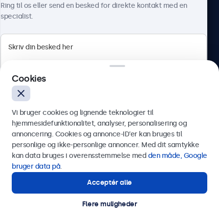
Ring til os eller send en besked for direkte kontakt med en
specialist.
Beetronics
Cookies
Herstedøstervej 27-29, unit A, 2620 Albertslund, Danmark
4.8/5 bedømt af 5000+ virksomheder
Vi bruger cookies og lignende teknologier til
Dansk
hjemmesidefunktionalitet, analyser, personalisering og
annoncering. Cookies og annonce-ID’er kan bruges til
Send
personlige og ikke-personlige annoncer. Med dit samtykke
kan data bruges i overensstemmelse med
den måde, Google
Eller ring til os på
89 88 42 29
bruger data på
.
Acceptér alle
Har du brug for hjælp?
Kontakt vores specialister.
Flere muligheder
© 2026 Beetronics