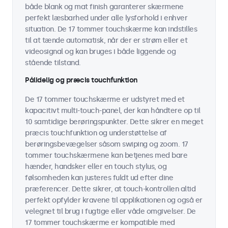
både blank og mat finish garanterer skærmene
perfekt læsbarhed under alle lysforhold i enhver
situation. De 17 tommer touchskærme kan indstilles
til at tænde automatisk, når der er strøm eller et
videosignal og kan bruges i både liggende og
stående tilstand.
Pålidelig og præcis touchfunktion
De 17 tommer touchskærme er udstyret med et
kapacitivt multi-touch-panel, der kan håndtere op til
10 samtidige berøringspunkter. Dette sikrer en meget
præcis touchfunktion og understøttelse af
berøringsbevægelser såsom swiping og zoom. 17
tommer touchskærmene kan betjenes med bare
hænder, handsker eller en touch stylus, og
følsomheden kan justeres fuldt ud efter dine
præferencer. Dette sikrer, at touch-kontrollen altid
perfekt opfylder kravene til applikationen og også er
velegnet til brug i fugtige eller våde omgivelser. De
17 tommer touchskærme er kompatible med