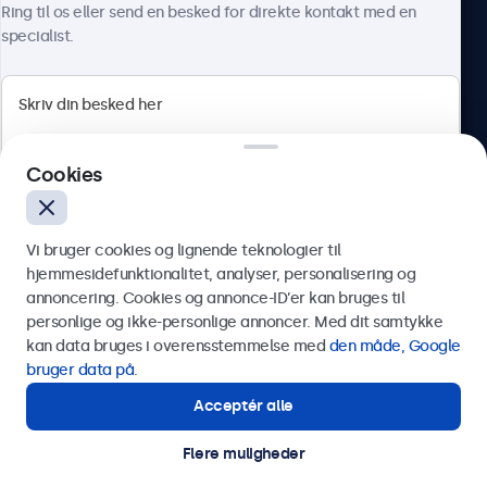
Ring til os eller send en besked for direkte kontakt med en
specialist.
Beetronics
Cookies
Herstedøstervej 27-29, unit A, 2620 Albertslund, Danmark
4.8/5 bedømt af 5000+ virksomheder
Vi bruger cookies og lignende teknologier til
Dansk
hjemmesidefunktionalitet, analyser, personalisering og
annoncering. Cookies og annonce-ID’er kan bruges til
Send
personlige og ikke-personlige annoncer. Med dit samtykke
kan data bruges i overensstemmelse med
den måde, Google
Eller ring til os på
89 88 42 29
bruger data på
.
Acceptér alle
Har du brug for hjælp?
Kontakt vores specialister.
Flere muligheder
© 2026 Beetronics