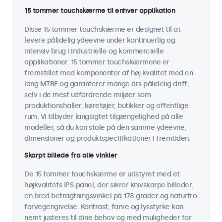
15 tommer touchskærme til enhver applikation
Disse 15 tommer touchskærme er designet til at
levere pålidelig ydeevne under kontinuerlig og
intensiv brug i industrielle og kommercielle
applikationer. 15 tommer touchskærmene er
fremstillet med komponenter af høj kvalitet med en
lang MTBF og garanterer mange års pålidelig drift,
selv i de mest udfordrende miljøer som
produktionshaller, køretøjer, butikker og offentlige
rum. Vi tilbyder langsigtet tilgængelighed på alle
modeller, så du kan stole på den samme ydeevne,
dimensioner og produktspecifikationer i fremtiden.
Skarpt billede fra alle vinkler
De 15 tommer touchskærme er udstyret med et
højkvalitets IPS-panel, der sikrer knivskarpe billeder,
en bred betragtningsvinkel på 178 grader og naturtro
farvegengivelse. Kontrast, farve og lysstyrke kan
nemt justeres til dine behov og med muligheder for