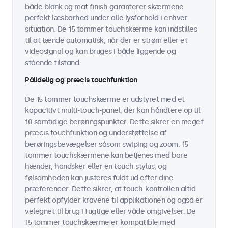
både blank og mat finish garanterer skærmene
perfekt læsbarhed under alle lysforhold i enhver
situation. De 15 tommer touchskærme kan indstilles
til at tænde automatisk, når der er strøm eller et
videosignal og kan bruges i både liggende og
stående tilstand.
Pålidelig og præcis touchfunktion
De 15 tommer touchskærme er udstyret med et
kapacitivt multi-touch-panel, der kan håndtere op til
10 samtidige berøringspunkter. Dette sikrer en meget
præcis touchfunktion og understøttelse af
berøringsbevægelser såsom swiping og zoom. 15
tommer touchskærmene kan betjenes med bare
hænder, handsker eller en touch stylus, og
følsomheden kan justeres fuldt ud efter dine
præferencer. Dette sikrer, at touch-kontrollen altid
perfekt opfylder kravene til applikationen og også er
velegnet til brug i fugtige eller våde omgivelser. De
15 tommer touchskærme er kompatible med