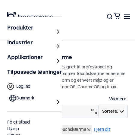
Produkter
Hjem
Industrier
15 tommer touchskærme
Applikationer
15 tommer touchskærme designet til professionel og
Tilpassede løsninger
kontinuerlig brug. Disse 15-tommer touchskærme er nemme
at integrere i enhver brugsform og ethvert miljø og er
Log ind
kompatible med Windows, macOS, ChromeOS og Linux-
operativsystemer.
Danmark
Vis mere
Filter (
0
)
Sortere:
Få et tilbud
Hjælp
BNC (CVBS)
15 tommer touchskærme
Fjern alt