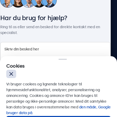
Kundeservice
Har du brug for hjælp?
Om Beetronics
Ring til os eller send en besked for direkte kontakt med en
specialist.
Beetronics
Cookies
Herstedøstervej 27-29, unit A, 2620 Albertslund, Danmark
4.8/5 bedømt af 5000+ virksomheder
Vi bruger cookies og lignende teknologier til
Dansk
hjemmesidefunktionalitet, analyser, personalisering og
annoncering. Cookies og annonce-ID’er kan bruges til
Send
personlige og ikke-personlige annoncer. Med dit samtykke
kan data bruges i overensstemmelse med
den måde, Google
Eller ring til os på
89 88 42 29
bruger data på
.