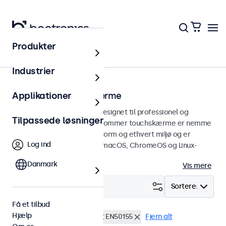
Produkter
Touchskærme
Industrier
27 tommer touchskærme
Applikationer
27 tommer touchskærme designet til professionel og
Tilpassede løsninger
kontinuerlig brug. Disse 27-tommer touchskærme er nemme
at integrere i enhver brugsform og ethvert miljø og er
Log ind
kompatible med Windows, macOS, ChromeOS og Linux-
operativsystemer.
Danmark
Vis mere
Filter (
2
)
Sortere:
Få et tilbud
Hjælp
27 tommer touchskærme
EN50155
Fjern alt