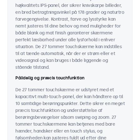
højkvalitets IPS-panel, der sikrer knivskarpe billeder,
en bred betragtningsvinkel på 178 grader og naturtro
farvegengivelse. Kontrast, farve og lysstyrke kan
nemt justeres til dine behov og med muligheder for
både blank og mat finish garanterer skærmene
perfekt læsbarhed under alle lysforhold i enhver
situation. De 27 tommer touchskærme kan indstilles
til at tænde automatisk, når der er strøm eller et
videosignal og kan bruges i både liggende og
stående tilstand.
Pålidelig og præcis touchfunktion
De 27 tommer touchskærme er udstyret med et
kapacitivt multi-touch-panel, der kan håndtere op til
10 samtidige berøringspunkter. Dette sikrer en meget
præcis touchfunktion og understøttelse af
berøringsbevægelser såsom swiping og zoom. 27
tommer touchskærmene kan betjenes med bare
hænder, handsker eller en touch stylus, og
følsomheden kan justeres fuldt ud efter dine