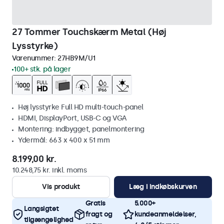
27 Tommer Touchskærm Metal (Høj
Lysstyrke)
Varenummer:
27HB9M/U1
100+ stk. på lager
Høj lysstyrke Full HD multi-touch-panel
HDMI, DisplayPort, USB-C og VGA
Montering: indbygget, panelmontering
Ydermål: 663 x 400 x 51 mm
8.199,00 kr.
10.248,75 kr. inkl. moms
Vis produkt
Læg i indkøbskurven
Gratis
5.000+
Langsigtet
fragt og
kundeanmeldelser,
tilgængelighed