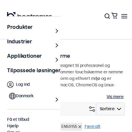
Produkter
Touchskærme
Industrier
13 tommer touchskærme
Applikationer
13 tommer touchskærme designet til professionel og
Tilpassede løsninger
kontinuerlig brug. Disse 13-tommer touchskærme er nemme
at integrere i enhver brugsform og ethvert miljø og er
Log ind
kompatible med Windows, macOS, ChromeOS og Linux-
operativsystemer.
Danmark
Vis mere
Filter (
2
)
Sortere:
Få et tilbud
Hjælp
13 tommer touchskærme
EN50155
Fjern alt