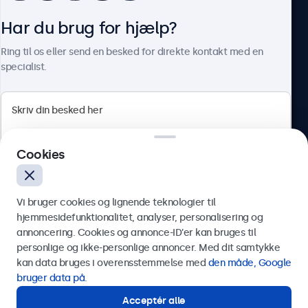
Har du brug for hjælp?
Om Beetronics
Ring til os eller send en besked for direkte kontakt med en
specialist.
Beetronics
Cookies
Herstedøstervej 27-29, unit A, 2620 Albertslund, Danmark
4.8/5 bedømt af 5000+ virksomheder
Vi bruger cookies og lignende teknologier til
Dansk
hjemmesidefunktionalitet, analyser, personalisering og
annoncering. Cookies og annonce-ID’er kan bruges til
Send
personlige og ikke-personlige annoncer. Med dit samtykke
kan data bruges i overensstemmelse med
den måde, Google
Eller ring til os på
89 88 42 29
bruger data på
.
Acceptér alle
Har du brug for hjælp?