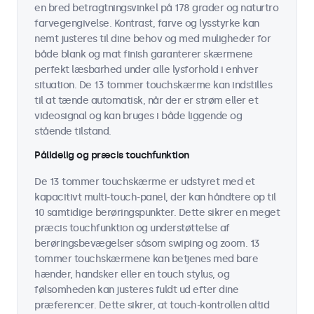
en bred betragtningsvinkel på 178 grader og naturtro
farvegengivelse. Kontrast, farve og lysstyrke kan
nemt justeres til dine behov og med muligheder for
både blank og mat finish garanterer skærmene
perfekt læsbarhed under alle lysforhold i enhver
situation. De 13 tommer touchskærme kan indstilles
til at tænde automatisk, når der er strøm eller et
videosignal og kan bruges i både liggende og
stående tilstand.
Pålidelig og præcis touchfunktion
De 13 tommer touchskærme er udstyret med et
kapacitivt multi-touch-panel, der kan håndtere op til
10 samtidige berøringspunkter. Dette sikrer en meget
præcis touchfunktion og understøttelse af
berøringsbevægelser såsom swiping og zoom. 13
tommer touchskærmene kan betjenes med bare
hænder, handsker eller en touch stylus, og
følsomheden kan justeres fuldt ud efter dine
præferencer. Dette sikrer, at touch-kontrollen altid