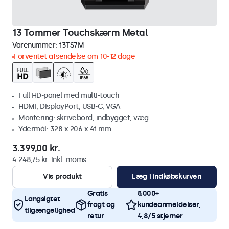
13 Tommer Touchskærm Metal
Varenummer:
13TS7M
Forventet afsendelse om 10-12 dage
Full HD-panel med multi-touch
HDMI, DisplayPort, USB-C, VGA
Montering: skrivebord, indbygget, væg
Ydermål: 328 x 206 x 41 mm
3.399,00 kr.
4.248,75 kr. inkl. moms
Vis produkt
Læg i indkøbskurven
Gratis
5.000+
Langsigtet
fragt og
kundeanmeldelser,
tilgængelighed
retur
4,8/5 stjerner