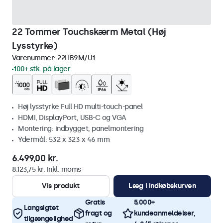
22 Tommer Touchskærm Metal (Høj
Lysstyrke)
Varenummer:
22HB9M/U1
100+ stk. på lager
Høj lysstyrke Full HD multi-touch-panel
HDMI, DisplayPort, USB-C og VGA
Montering: indbygget, panelmontering
Ydermål: 532 x 323 x 46 mm
6.499,00 kr.
8.123,75 kr. inkl. moms
Vis produkt
Læg i indkøbskurven
Gratis
5.000+
Langsigtet
fragt og
kundeanmeldelser,
tilgængelighed