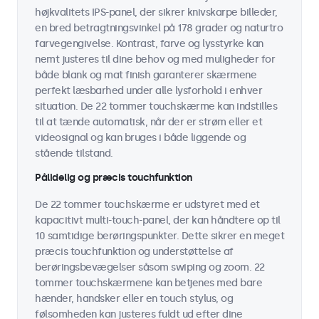
højkvalitets IPS-panel, der sikrer knivskarpe billeder,
en bred betragtningsvinkel på 178 grader og naturtro
farvegengivelse. Kontrast, farve og lysstyrke kan
nemt justeres til dine behov og med muligheder for
både blank og mat finish garanterer skærmene
perfekt læsbarhed under alle lysforhold i enhver
situation. De 22 tommer touchskærme kan indstilles
til at tænde automatisk, når der er strøm eller et
videosignal og kan bruges i både liggende og
stående tilstand.
Pålidelig og præcis touchfunktion
De 22 tommer touchskærme er udstyret med et
kapacitivt multi-touch-panel, der kan håndtere op til
10 samtidige berøringspunkter. Dette sikrer en meget
præcis touchfunktion og understøttelse af
berøringsbevægelser såsom swiping og zoom. 22
tommer touchskærmene kan betjenes med bare
hænder, handsker eller en touch stylus, og
følsomheden kan justeres fuldt ud efter dine