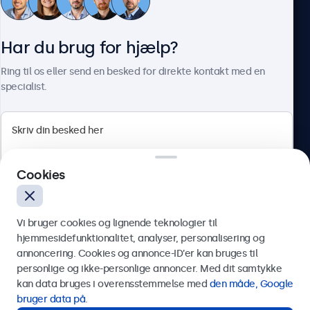
Kundeservice
Har du brug for hjælp?
Om Beetronics
Ring til os eller send en besked for direkte kontakt med en
specialist.
Beetronics
Cookies
Herstedøstervej 27-29, unit A, 2620 Albertslund, Danmark
4.8/5 bedømt af 5000+ virksomheder
Vi bruger cookies og lignende teknologier til
Dansk
hjemmesidefunktionalitet, analyser, personalisering og
annoncering. Cookies og annonce-ID’er kan bruges til
Send
personlige og ikke-personlige annoncer. Med dit samtykke
kan data bruges i overensstemmelse med
den måde, Google
Eller ring til os på
89 88 42 29
bruger data på
.