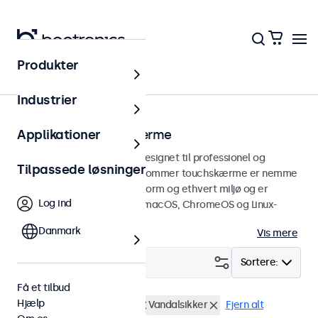
Produkter
Touchskærme
Industrier
22 tommer touchskærme
Applikationer
22 tommer touchskærme designet til professionel og
Tilpassede løsninger
kontinuerlig brug. Disse 22-tommer touchskærme er nemme
at integrere i enhver brugsform og ethvert miljø og er
Log ind
kompatible med Windows, macOS, ChromeOS og Linux-
operativsystemer.
Danmark
Vis mere
Filter (
2
)
Sortere:
Få et tilbud
Hjælp
22 tommer touchskærme
Vandalsikker
Fjern alt