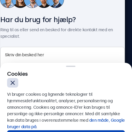
Kundeservice
Har du brug for hjælp?
Om Beetronics
Ring til os eller send en besked for direkte kontakt med en
specialist.
Beetronics
Cookies
Herstedøstervej 27-29, unit A, 2620 Albertslund, Danmark
4.8/5 bedømt af 5000+ virksomheder
Vi bruger cookies og lignende teknologier til
Dansk
hjemmesidefunktionalitet, analyser, personalisering og
annoncering. Cookies og annonce-ID’er kan bruges til
Send
personlige og ikke-personlige annoncer. Med dit samtykke
kan data bruges i overensstemmelse med
den måde, Google
Eller ring til os på
89 88 42 29
bruger data på
.