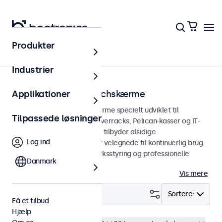
Produkter
Hjem
Industrier
Rackmonterbare touchskærme
Applikationer
Rackmonterbare touchskærme specielt udviklet til
Tilpassede løsninger
integration i 19-tommer serverracks, Pelican-kasser og IT-
miljøer. Disse touchskærme tilbyder alsidige
Log ind
tilslutningsmuligheder og er velegnede til kontinuerlig brug.
Ideel til datacentre, netværksstyring og professionelle
Danmark
brugsformer.
Vis mere
Filter (
0
)
Sortere:
Få et tilbud
Hjælp