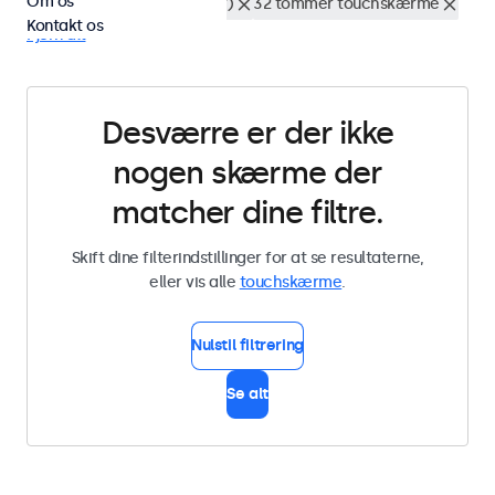
Om os
Rackmontering (19 tommer)
32 tommer touchskærme
Kontakt os
Fjern alt
Desværre er der ikke
nogen skærme der
matcher dine filtre.
Skift dine filterindstillinger for at se resultaterne,
eller vis alle
touchskærme
.
Nulstil filtrering
Se alt