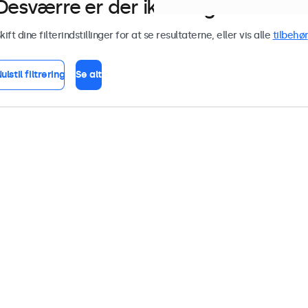
Desværre er der ikke nogen skærme 
kift dine filterindstillinger for at se resultaterne, eller vis alle
tilbehør
ulstil filtrering
Se alt