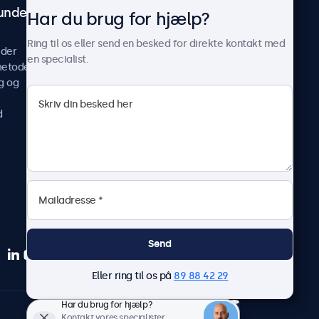
undeservice
Om Beetronics
Har du brug for hjælp?
Casestudier
Ring til os eller send en besked for direkte kontakt med
ider
Nyheder og opdateringer
en specialist.
metoder
Om os
g og
Arbejd hos os
Vilkår og betingelser
d
Fortrolighedserklæring
Send
Eller ring til os på
89 88 42 29
Har du brug for hjælp?
Dansk
Kontakt vores specialister.