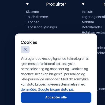
Produkter
I
Skærme
Industri
Touchskærme
Lager og distri
Tilbehør
Maritim
Tilpassede løsninger
Detailhandel
Hotel og resta
Køretøj
Cookies
Jernbane
AV og broadca
Sundhedssekto
Vi bruger cookies og lignende teknologier til
hjemmesidefunktionalitet, analyser,
personalisering og annoncering. Cookies og
annonce-ID’er kan bruges til personlige og
Beetronics
ikke-personlige annoncer. Med dit samtykke
kan data bruges i overensstemmelse med
Herstedøstervej 27-29, unit A, 2620 Albertslund, Da
den måde, Google bruger data på
.
Acceptér alle
4.8/5 bedømt af 5000+ virksomheder