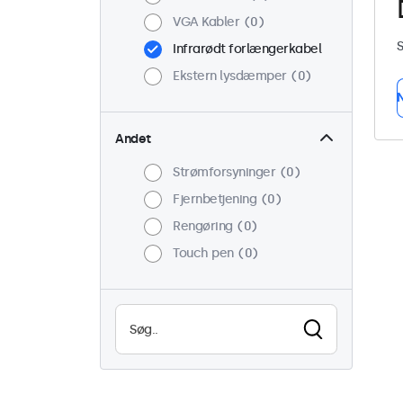
VGA Kabler
0
S
Infrarødt forlængerkabel
Ekstern lysdæmper
0
N
Andet
Strømforsyninger
0
Fjernbetjening
0
Rengøring
0
Touch pen
0