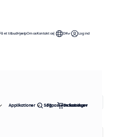
Få et tilbud
Hjælp
Om os
Kontakt os
DK
Log ind
s-skærme. Vægbeslag, kabler,
Sorter efter:
Popularitet
Applikationer
Søg
Tilpassede løsninger
Indkøbskurv