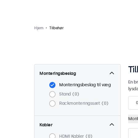
Hjem
Tilbehør
Ti
Monteringsbeslag
En b
Monteringsbeslag til væg
lysd
Stand
0
Rackmonteringssæt
0
Mont
Kabler
HDMI Kabler
0