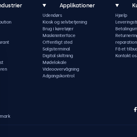
ndustrier
Applikationer
K
Udendørs
Hjælp
bution
Kiosk og selvbetjening
Leveringst
Brug i køretøjer
Betalings
Maskininterface
Returnerin
urant
Offentligt sted
reparation
Salgsterminal
Få et tilbu
Digital skiltning
Kontakt os
st
Mødelokale
ren
Videoovervågning
Adgangskontrol
nmark