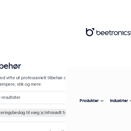
lbehør
red vifte af professionelt tilbehør og forsyninger til dine Beetronic
æmpere, stik og mere.
0
resultater
Produkter
Industrier
eringsbeslag til væg
Infrarødt forlængerkabel
Fjern alt