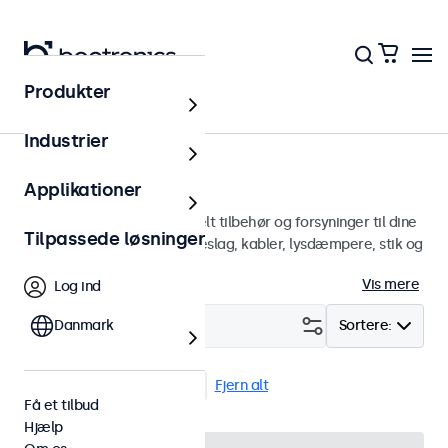
Produkter
Hjem
Industrier
Tilbehør
Applikationer
En bred vifte af professionelt tilbehør og forsyninger til dine
Tilpassede løsninger
Beetronics-skærme. Vægbeslag, kabler, lysdæmpere, stik og
mere.
Vis mere
Log ind
Filter (
Danmark
1
)
Sortere:
Infrarødt forlængerkabel
Fjern alt
Få et tilbud
Hjælp