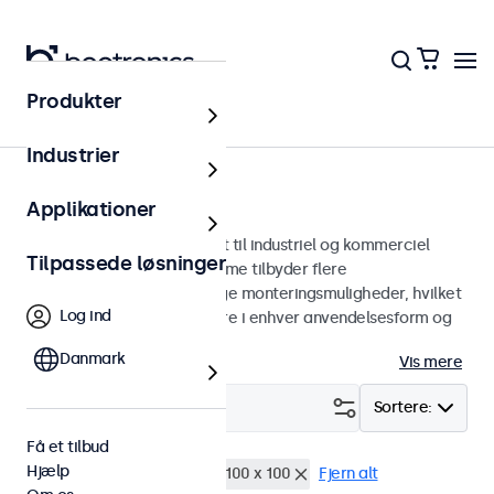
Produkter
Skærme
Industrier
9-tommer skærme
Applikationer
9 tommer skærme designet til industriel og kommerciel
Tilpassede løsninger
brug. Vores 9-tommer skærme tilbyder flere
billedforbindelser og alsidige monteringsmuligheder, hvilket
Log ind
gør dem nemme at integrere i enhver anvendelsesform og
ethvert miljø.
Danmark
Vis mere
Filter (
0
)
Sortere:
Få et tilbud
Hjælp
9 tommer skaerme
VESA 100 x 100
Fjern alt