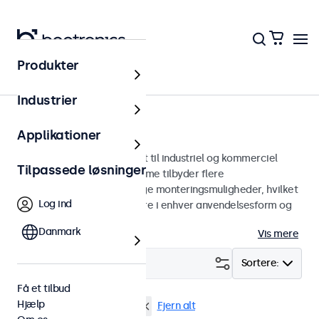
Produkter
Skærme
Industrier
9-tommer skærme
Applikationer
9 tommer skærme designet til industriel og kommerciel
Tilpassede løsninger
brug. Vores 9-tommer skærme tilbyder flere
billedforbindelser og alsidige monteringsmuligheder, hvilket
Log ind
gør dem nemme at integrere i enhver anvendelsesform og
ethvert miljø.
Danmark
Vis mere
Filter (
1
)
Sortere:
Få et tilbud
Hjælp
9 tommer skaerme
DNV
Fjern alt