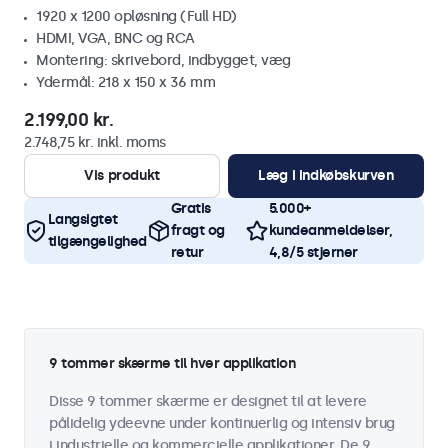
1920 x 1200 opløsning (Full HD)
HDMI, VGA, BNC og RCA
Montering: skrivebord, indbygget, væg
Ydermål: 218 x 150 x 36 mm
2.199,00 kr.
2.748,75 kr. inkl. moms
Vis produkt
Læg i indkøbskurven
Gratis
5.000+
Langsigtet
fragt og
kundeanmeldelser,
tilgængelighed
retur
4,8/5 stjerner
9 tommer skærme til hver applikation
Disse 9 tommer skærme er designet til at levere
pålidelig ydeevne under kontinuerlig og intensiv brug
i industrielle og kommercielle applikationer. De 9