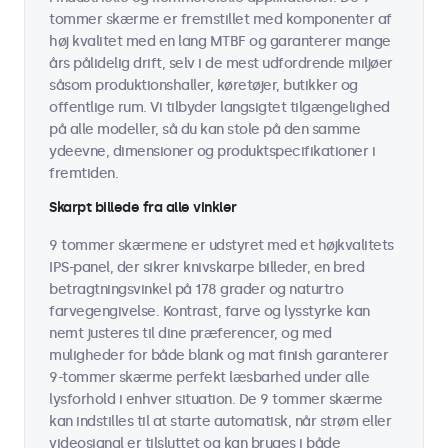
tommer skærme er fremstillet med komponenter af
høj kvalitet med en lang MTBF og garanterer mange
års pålidelig drift, selv i de mest udfordrende miljøer
såsom produktionshaller, køretøjer, butikker og
offentlige rum. Vi tilbyder langsigtet tilgængelighed
på alle modeller, så du kan stole på den samme
ydeevne, dimensioner og produktspecifikationer i
fremtiden.
Skarpt billede fra alle vinkler
9 tommer skærmene er udstyret med et højkvalitets
IPS-panel, der sikrer knivskarpe billeder, en bred
betragtningsvinkel på 178 grader og naturtro
farvegengivelse. Kontrast, farve og lysstyrke kan
nemt justeres til dine præferencer, og med
muligheder for både blank og mat finish garanterer
9-tommer skærme perfekt læsbarhed under alle
lysforhold i enhver situation. De 9 tommer skærme
kan indstilles til at starte automatisk, når strøm eller
videosignal er tilsluttet og kan bruges i både