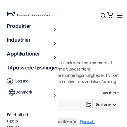
Produkter
Skærme
Industrier
12-tommer skærme
Applikationer
12 tommer skærme designet til industriel og kommerciel
Tilpassede løsninger
brug. Vores 12-tommer skærme tilbyder flere
billedforbindelser og alsidige monteringsmuligheder, hvilket
Log ind
gør dem nemme at integrere i enhver anvendelsesform og
ethvert miljø.
Danmark
Vis mere
Filter (
0
)
Sortere:
Få et tilbud
Hjælp
12 tommer skaerme
Vandalsikker
Fjern alt