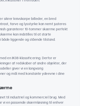
cifikationer i fremtiden.
 sikrer knivskarpe billeder, en bred
trast, farve og lysstyrke kan nemt justeres
finish garanterer 10-tommer skærme perfekt
kærme kan indstilles til at starte
 i både liggende og stående tilstand.
ed en IK08-klassificering. Derfor er
ninger af redskaber af andre objekter, der
odeller giver vi en langvarig
oner og mål med konstante ydeevne i dine
skærme
et til industriel og kommerciel brug. Med
ar vi en passende skærmløsning til enhver