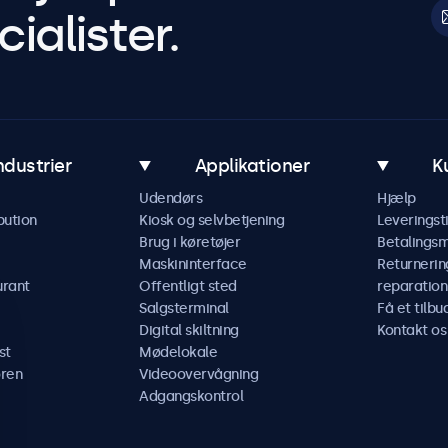
ialister.
ndustrier
Applikationer
K
Udendørs
Hjælp
bution
Kiosk og selvbetjening
Leveringst
Brug i køretøjer
Betalings
Maskininterface
Returnerin
urant
Offentligt sted
reparation
Salgsterminal
Få et tilbu
Digital skiltning
Kontakt os
st
Mødelokale
ren
Videoovervågning
Adgangskontrol