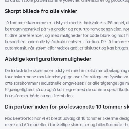
så du kan stole på den samme ydeevne, dimensioner og produktspe
Skarpt billede fra alle vinkler
10 tommer skærmene er udstyret med et højkvalitets IPS-panel, der
betragtningsvinkel på 178 grader og naturtro farvegengivelse. Kon
til dine præferencer, og med muligheder for både blank og mat 
læsbarhed under alle lysforhold i enhver situation. De 10 tommer s
automatisk, når strøm eller videosignal er tilsluttet og kan bruges
Alsidige konfigurationsmuligheder
De industrielle skærme er udstyret med en solid metalbelægning m
touchskærmene modstandsdygtige over for slitage og fysiske virk
ofte forekommer i industrielle omgivelser. For alle tilgængelige m
tilgængelighed, så du også kan regne med de samme specifikati
brugsformer både nu og i fremtiden.
Din partner inden for professionelle 10 tommer 
Hos Beetronics har vi et bredt udvalg af 10 tommer skærme design
mere end 60 modeller i forskellige størrelser og billedformater h