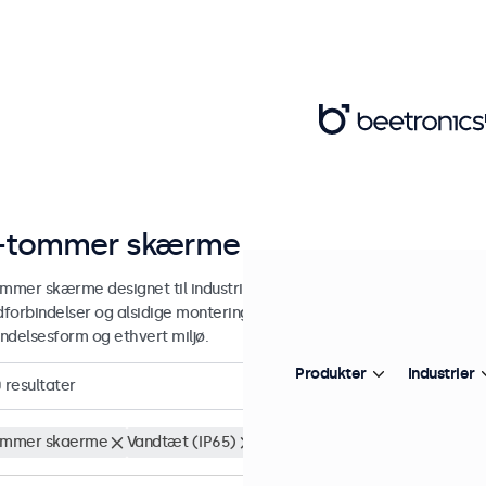
-tommer skærme
ommer skærme designet til industriel og kommerciel brug. Vores 10-
edforbindelser og alsidige monteringsmuligheder, hvilket gør dem ne
ndelsesform og ethvert miljø.
Produkter
Industrier
0
resultater
ommer skaerme
Vandtæt (IP65)
Fjern alt