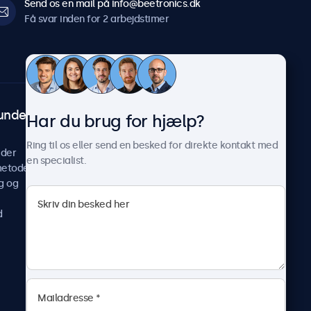
Send os en mail på info@beetronics.dk
Få svar inden for 2 arbejdstimer
undeservice
Om Beetronics
Har du brug for hjælp?
Casestudier
Ring til os eller send en besked for direkte kontakt med
ider
Nyheder og opdateringer
en specialist.
metoder
Om os
g og
Arbejd hos os
Vilkår og betingelser
d
Fortrolighedserklæring