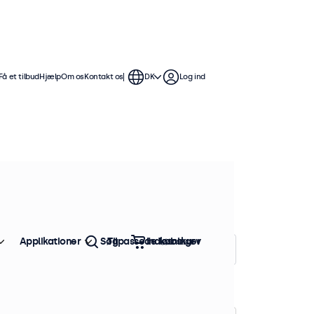
Få et tilbud
Hjælp
Om os
Kontakt os
DK
Log ind
tommer skærme tilbyder flere
mme at integrere i enhver
Applikationer
Søg
Tilpassede løsninger
Indkøbskurv
Sorter efter:
Popularitet