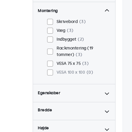
Montering
Skrivebord
3
Væg
3
Indbygget
2
Rackmontering (19
tommer)
3
VESA 75 x 75
3
VESA 100 x 100
0
Egenskaber
4:3 / 5:4
1
Bredde
9-36 Volt
3
Dæmpbar
3
Højde
USB Mediespiller
3