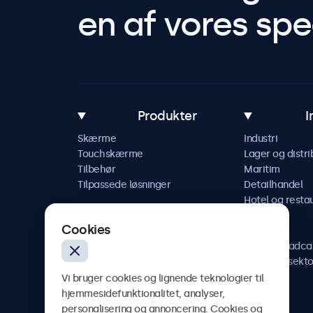
en af vores spec
Produkter
I
Skærme
Industri
Touchskærme
Lager og distri
Tilbehør
Maritim
Tilpassede løsninger
Detailhandel
Hotel og resta
Køretøj
Cookies
Jernbane
AV og broadca
Sundhedssekto
Vi bruger cookies og lignende teknologier til
hjemmesidefunktionalitet, analyser,
personalisering og annoncering. Cookies og