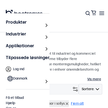
Produkter
Skærme
Industrier
10-tommer skærme
Applikationer
10 tommer skærme designet til industriel og kommerciel
Tilpassede løsninger
brug. Vores 10-tommer skærme tilbyder flere
billedforbindelser og alsidige monteringsmuligheder, hvilket
Log ind
gør dem nemme at integrere i enhver anvendelsesform og
ethvert miljø.
Danmark
Vis mere
Filter (
0
)
Sortere:
Få et tilbud
Hjælp
10 tommer skaerme
Læsbar i sollys
Fjern alt