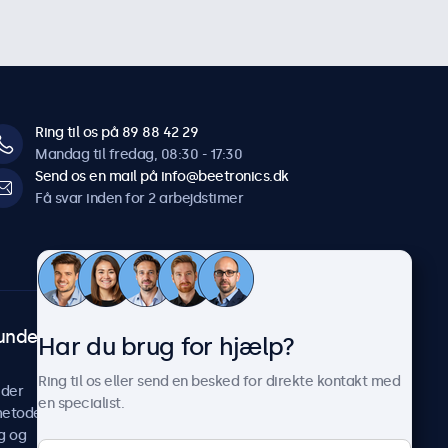
Ring til os på 89 88 42 29
Mandag til fredag, 08:30 - 17:30
Send os en mail på info@beetronics.dk
Få svar inden for 2 arbejdstimer
undeservice
Om Beetronics
Har du brug for hjælp?
Casestudier
Ring til os eller send en besked for direkte kontakt med
ider
Nyheder og opdateringer
en specialist.
metoder
Om os
g og
Arbejd hos os