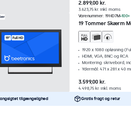
2.899,00 kr.
3.623,75 kr. inkl. moms
Varenummer:
19HD7M
100+ 
lær
19 Tommer Skærm M
1920 x 1080 opløsning (Fu
HDMI, VGA, BNC og RCA
Montering: skrivebord, i
Ydermål: 471 x 281 x 40 
3.599,00 kr.
4.498,75 kr. inkl. moms
angsigtet tilgængelighed
Gratis fragt og retur