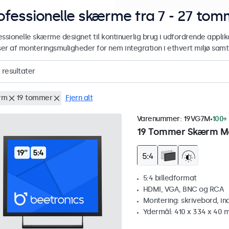
ofessionelle skærme fra 7 - 27 tom
essionelle skærme designet til kontinuerlig brug i udfordrende applik
er af monteringsmuligheder for nem integration i ethvert miljø samt e
resultater
rm
19 tommer
Fjern alt
Varenummer:
19VG7M
100+ 
19 Tommer Skærm Me
5:4 billedformat
HDMI, VGA, BNC og RCA
Montering: skrivebord, i
Ydermål: 410 x 334 x 40