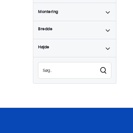
Montering
Skrivebord
2
Bredde
Væg
2
Indbygget
2
Højde
Rackmontering (19
tommer)
1
VESA 75 x 75
0
VESA 100 x 100
2