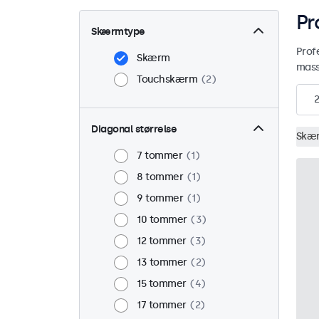
Pr
Skærmtype
Prof
Skærm
mass
Touchskærm
2
2
Diagonal størrelse
Skæ
7 tommer
1
8 tommer
1
9 tommer
1
10 tommer
3
12 tommer
3
13 tommer
2
15 tommer
4
17 tommer
2