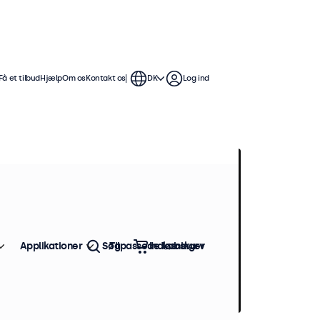
Få et tilbud
Hjælp
Om os
Kontakt os
DK
Log ind
Applikationer
Søg
Tilpassede løsninger
Indkøbskurv