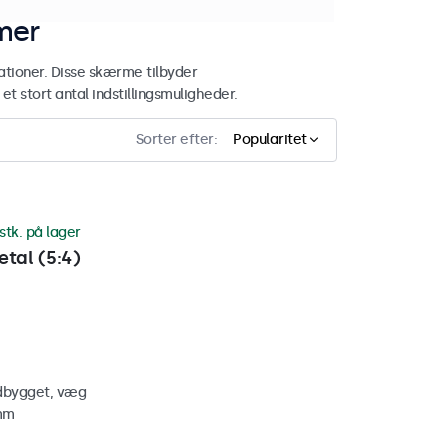
mer
ationer. Disse skærme tilbyder
t stort antal indstillingsmuligheder.
Sorter efter:
Popularitet
stk. på lager
tal (5:4)
ndbygget, væg
 mm