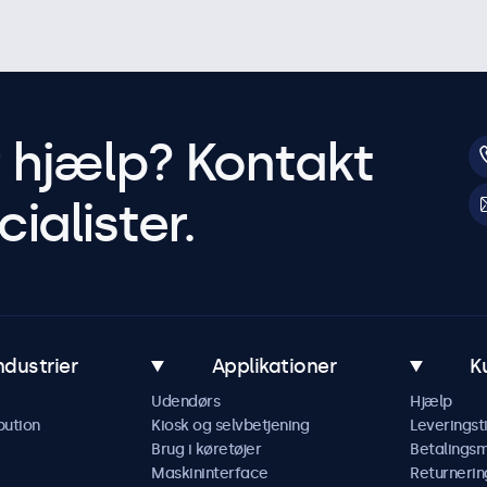
r hjælp? Kontakt
ialister.
ndustrier
Applikationer
K
Udendørs
Hjælp
bution
Kiosk og selvbetjening
Leveringst
Brug i køretøjer
Betalings
Maskininterface
Returnerin