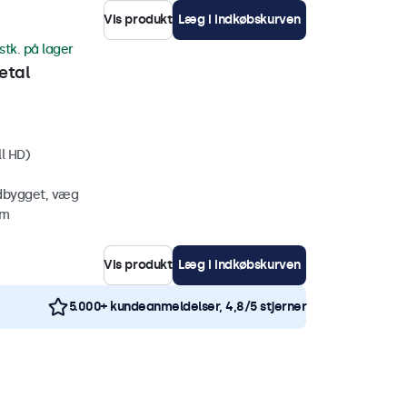
Vis produkt
Læg i indkøbskurven
stk. på lager
etal
ll HD)
ndbygget, væg
mm
Vis produkt
Læg i indkøbskurven
5.000+ kundeanmeldelser, 4,8/5 stjerner