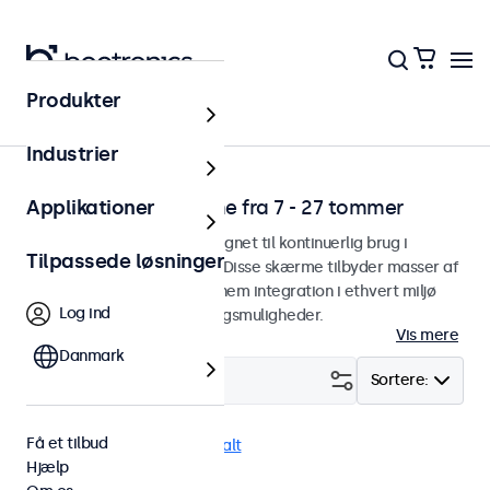
Produkter
Hjem
Industrier
Professionelle skærme fra 7 - 27 tommer
Applikationer
Professionelle skærme designet til kontinuerlig brug i
Tilpassede løsninger
udfordrende applikationer. Disse skærme tilbyder masser af
monteringsmuligheder for nem integration i ethvert miljø
Log ind
samt et stort antal indstillingsmuligheder.
Vis mere
Danmark
Filter (
1
)
Sortere:
Få et tilbud
HDMI
9 tommer
Fjern alt
Hjælp