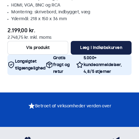
HDMI, VGA, BNC og RCA
Montering: skrivebord, indbygget, væg
Ydermål: 218 x 150 x 36 mm
2.199,00 kr.
2.748,75 kr. inkl. moms
Vis produkt
Læg i indkøbskurven
Gratis
5.000+
Langsigtet
fragt og
kundeanmeldelser,
tilgængelighed
retur
4,8/5 stjerner
Betroet af virksomheder verden over