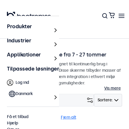
Produkter
Hjem
Industrier
Professionelle skærme fra 7 - 27 tommer
Applikationer
Professionelle skærme designet til kontinuerlig brug i
Tilpassede løsninger
udfordrende applikationer. Disse skærme tilbyder masser af
monteringsmuligheder for nem integration i ethvert miljø
Log ind
samt et stort antal indstillingsmuligheder.
Vis mere
Danmark
Filter (
1
)
Sortere:
Få et tilbud
BNC (CVBS)
9 tommer
Fjern alt
Hjælp