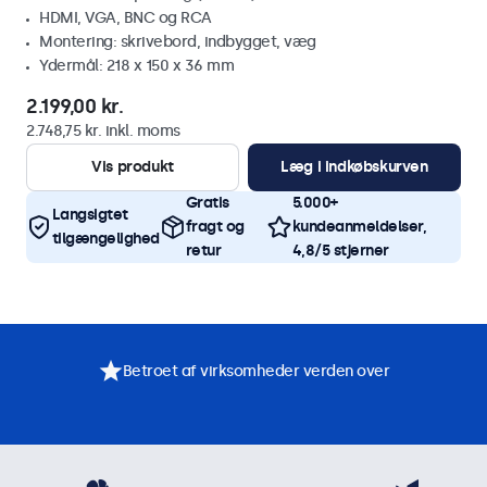
HDMI, VGA, BNC og RCA
Montering: skrivebord, indbygget, væg
Ydermål: 218 x 150 x 36 mm
2.199,00 kr.
2.748,75 kr. inkl. moms
Vis produkt
Læg i indkøbskurven
Gratis
5.000+
Langsigtet
fragt og
kundeanmeldelser,
tilgængelighed
retur
4,8/5 stjerner
Betroet af virksomheder verden over