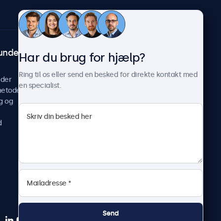
undeservice
Om Beetronics
Har du brug for hjælp?
Casestudier
Ring til os eller send en besked for direkte kontakt med
ider
Nyheder og opdateringer
en specialist.
metoder
Om os
g og
Arbejd hos os
Vilkår og betingelser
d
Fortrolighedserklæring
Send