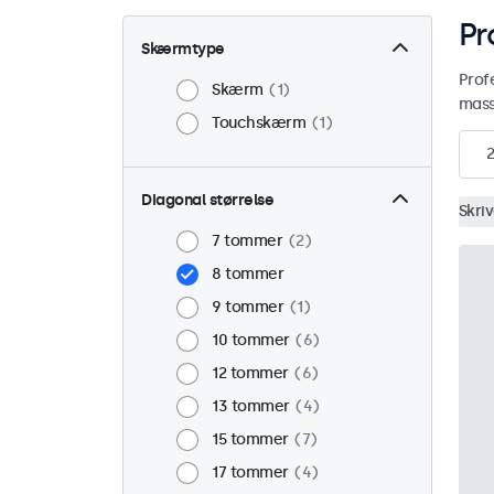
Pr
Skærmtype
Prof
Skærm
1
mass
Touchskærm
1
2
Diagonal størrelse
Skri
7 tommer
2
8 tommer
9 tommer
1
10 tommer
6
12 tommer
6
13 tommer
4
15 tommer
7
17 tommer
4