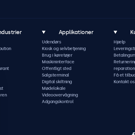
ndustrier
Applikationer
K
Udendørs
Hjælp
bution
Kiosk og selvbetjening
Leveringst
Brug i køretøjer
Betalings
Maskininterface
Returnerin
urant
Offentligt sted
reparation
Salgsterminal
Få et tilbu
Digital skiltning
Kontakt os
st
Mødelokale
ren
Videoovervågning
Adgangskontrol