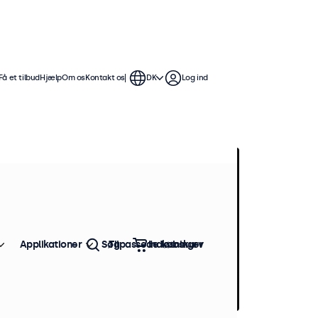
Få et tilbud
Hjælp
Om os
Kontakt os
DK
Log ind
Applikationer
Søg
Tilpassede løsninger
Indkøbskurv