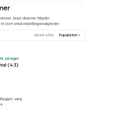
mer
ationer. Disse skærme tilbyder
t stort antal indstillingsmuligheder.
Sorter efter:
Popularitet
tk. på lager
al (4:3)
ndbygget, væg
mm