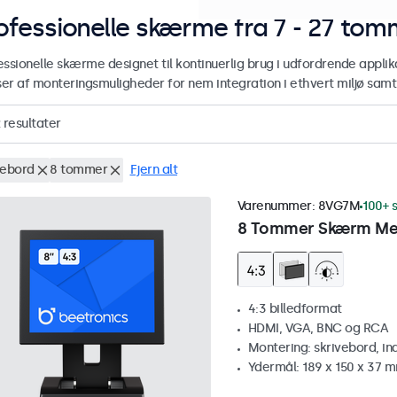
ofessionelle skærme fra 7 - 27 tom
essionelle skærme designet til kontinuerlig brug i udfordrende applik
er af monteringsmuligheder for nem integration i ethvert miljø samt e
resultater
vebord
8 tommer
Fjern alt
Varenummer:
8VG7M
100+ s
8 Tommer Skærm Met
4:3 billedformat
HDMI, VGA, BNC og RCA
Montering: skrivebord, i
Ydermål: 189 x 150 x 37 