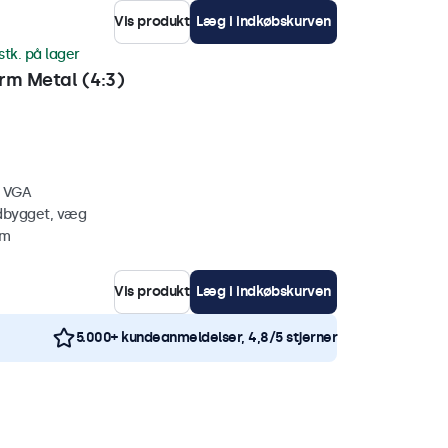
Vis produkt
Læg i indkøbskurven
stk. på lager
m Metal (4:3)
, VGA
ndbygget, væg
mm
Vis produkt
Læg i indkøbskurven
5.000+ kundeanmeldelser, 4,8/5 stjerner