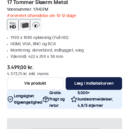
17 Tommer Skærm Metal
Varenummer:
17HD7M
Forventet afsendelse om 10-12 dage
1920 x 1080 opløsning (Full HD)
HDMI, VGA, BNC og RCA
Montering: skrivebord, indbygget, væg
Ydermål: 422 x 259 x 38 mm
3.499,00 kr.
4.373,75 kr. inkl. moms
Vis produkt
Læg i indkøbskurven
Gratis
5.000+
Langsigtet
fragt og
kundeanmeldelser,
tilgængelighed
retur
4,8/5 stjerner