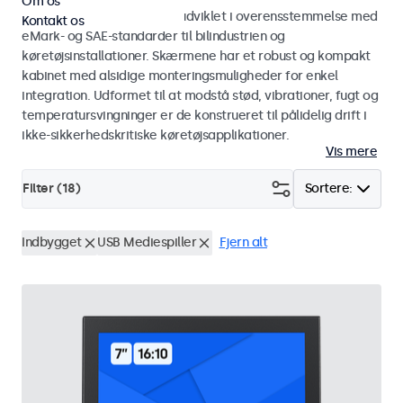
Om os
Skærme og touchskærme udviklet i overensstemmelse med
Kontakt os
eMark- og SAE-standarder til bilindustrien og
køretøjsinstallationer. Skærmene har et robust og kompakt
kabinet med alsidige monteringsmuligheder for enkel
integration. Udformet til at modstå stød, vibrationer, fugt og
temperatursvingninger er de konstrueret til pålidelig drift i
ikke-sikkerhedskritiske køretøjsapplikationer.
Vis mere
Filter (
18
)
Sortere:
Indbygget
USB Mediespiller
Fjern alt