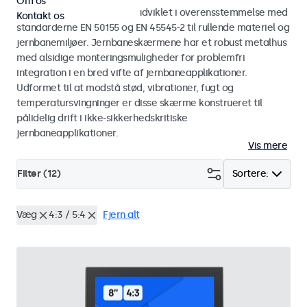
Om os
Skærme og touchskærme udviklet i overensstemmelse med
Kontakt os
standarderne EN 50155 og EN 45545-2 til rullende materiel og
jernbanemiljøer. Jernbaneskærmene har et robust metalhus
med alsidige monteringsmuligheder for problemfri
integration i en bred vifte af jernbaneapplikationer.
Udformet til at modstå stød, vibrationer, fugt og
temperatursvingninger er disse skærme konstrueret til
pålidelig drift i ikke-sikkerhedskritiske
jernbaneapplikationer.
Vis mere
Filter (
12
)
Sortere:
Væg
4:3 / 5:4
Fjern alt