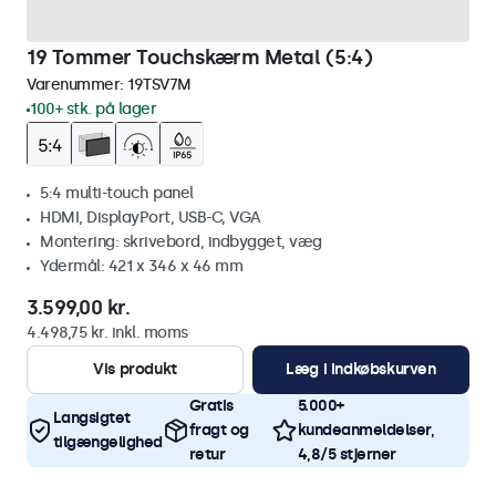
19 Tommer Touchskærm Metal (5:4)
Varenummer:
19TSV7M
100+ stk. på lager
5:4 multi-touch panel
HDMI, DisplayPort, USB-C, VGA
Montering: skrivebord, indbygget, væg
Ydermål: 421 x 346 x 46 mm
3.599,00 kr.
4.498,75 kr. inkl. moms
Vis produkt
Læg i indkøbskurven
Gratis
5.000+
Langsigtet
fragt og
kundeanmeldelser,
tilgængelighed
retur
4,8/5 stjerner