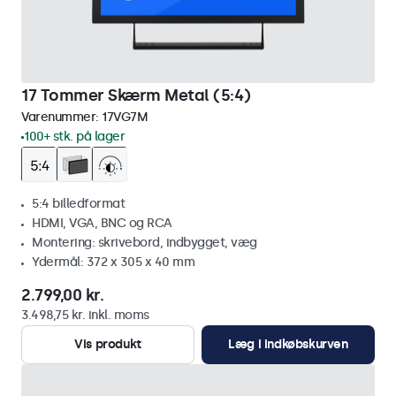
17 Tommer Skærm Metal (5:4)
Varenummer:
17VG7M
100+ stk. på lager
5:4 billedformat
HDMI, VGA, BNC og RCA
Montering: skrivebord, indbygget, væg
Ydermål: 372 x 305 x 40 mm
2.799,00 kr.
3.498,75 kr. inkl. moms
Vis produkt
Læg i indkøbskurven