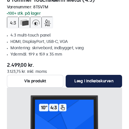
8 Tommer Touchskærm Metal (4:3)
Varenummer:
8TSV7M
100+ stk. på lager
4:3 multi-touch panel
HDMI, DisplayPort, USB-C, VGA
Montering: skrivebord, indbygget, væg
Ydermål: 199 x 159 x 35 mm
2.499,00 kr.
3.123,75 kr. inkl. moms
Vis produkt
Læg i indkøbskurven