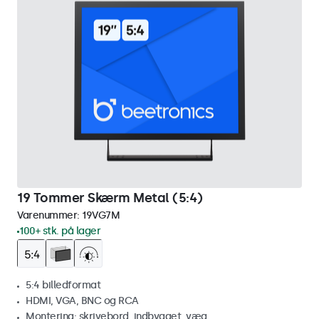
19 Tommer Skærm Metal (5:4)
Varenummer:
19VG7M
100+ stk. på lager
5:4 billedformat
HDMI, VGA, BNC og RCA
Montering: skrivebord, indbygget, væg