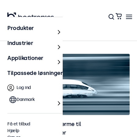
Produkter
Hjem
Industrier
Applikationer
Tilpassede løsninger
Log ind
Danmark
Skærme og touchskærme til
Få et tilbud
Hjælp
jernbaneapplikationer