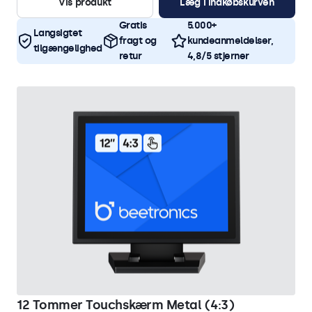
Vis produkt
Læg i indkøbskurven
Gratis
5.000+
Langsigtet
fragt og
kundeanmeldelser,
tilgængelighed
retur
4,8/5 stjerner
12 Tommer Touchskærm Metal (4:3)