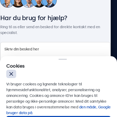
Kundeservice
Har du brug for hjælp?
Om Beetronics
Ring til os eller send en besked for direkte kontakt med en
specialist.
Beetronics
Cookies
Herstedøstervej 27-29, unit A, 2620 Albertslund, Danmark
4.8/5 bedømt af 5000+ virksomheder
Vi bruger cookies og lignende teknologier til
Dansk
hjemmesidefunktionalitet, analyser, personalisering og
annoncering. Cookies og annonce-ID’er kan bruges til
Send
personlige og ikke-personlige annoncer. Med dit samtykke
kan data bruges i overensstemmelse med
den måde, Google
Eller ring til os på
89 88 42 29
bruger data på
.