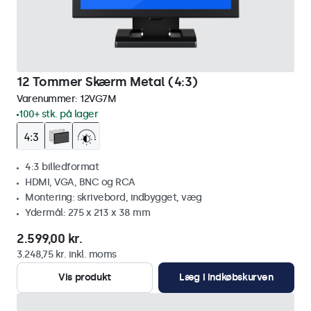
12 Tommer Skærm Metal (4:3)
Varenummer:
12VG7M
100+ stk. på lager
4:3 billedformat
HDMI, VGA, BNC og RCA
Montering: skrivebord, indbygget, væg
Ydermål: 275 x 213 x 38 mm
2.599,00 kr.
3.248,75 kr. inkl. moms
Vis produkt
Læg i indkøbskurven