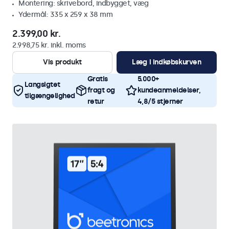
Montering: skrivebord, indbygget, væg
Ydermål: 335 x 259 x 38 mm
2.399,00 kr.
2.998,75 kr. inkl. moms
Vis produkt
Læg i indkøbskurven
Gratis
5.000+
Langsigtet
fragt og
kundeanmeldelser,
tilgængelighed
retur
4,8/5 stjerner