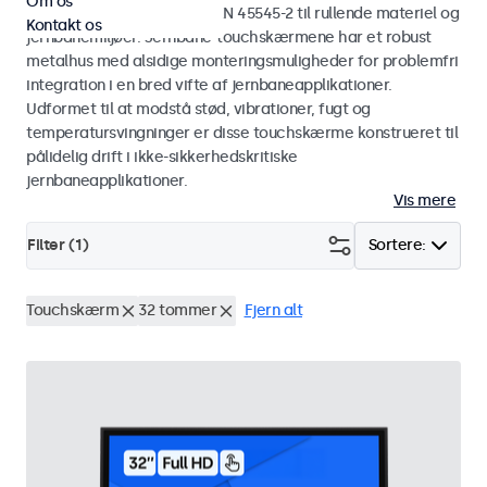
Om os
standarderne EN 50155 og EN 45545-2 til rullende materiel og
Kontakt os
jernbanemiljøer. Jernbane-touchskærmene har et robust
metalhus med alsidige monteringsmuligheder for problemfri
integration i en bred vifte af jernbaneapplikationer.
Udformet til at modstå stød, vibrationer, fugt og
temperatursvingninger er disse touchskærme konstrueret til
pålidelig drift i ikke-sikkerhedskritiske
jernbaneapplikationer.
Vis mere
Filter (
1
)
Sortere:
Touchskærm
32 tommer
Fjern alt