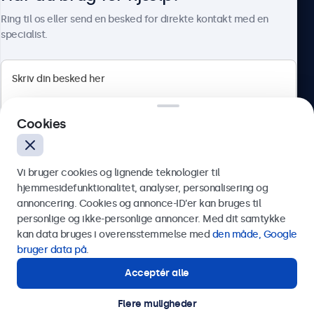
Om Beetronics
Ring til os eller send en besked for direkte kontakt med en
specialist.
Beetronics
Cookies
Herstedøstervej 27-29, unit A, 2620 Albertslund, Danmark
4.8/5 bedømt af 5000+ virksomheder
Vi bruger cookies og lignende teknologier til
Dansk
hjemmesidefunktionalitet, analyser, personalisering og
annoncering. Cookies og annonce-ID’er kan bruges til
Send
personlige og ikke-personlige annoncer. Med dit samtykke
kan data bruges i overensstemmelse med
den måde, Google
Eller ring til os på
89 88 42 29
bruger data på
.
Acceptér alle
Har du brug for hjælp?
Kontakt vores specialister.
Flere muligheder
© 2026 Beetronics