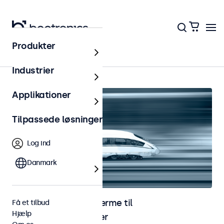
Produkter
Jernbane
Industrier
Applikationer
Tilpassede løsninger
Log ind
Danmark
Skærme og touchskærme til
Få et tilbud
Hjælp
jernbaneapplikationer