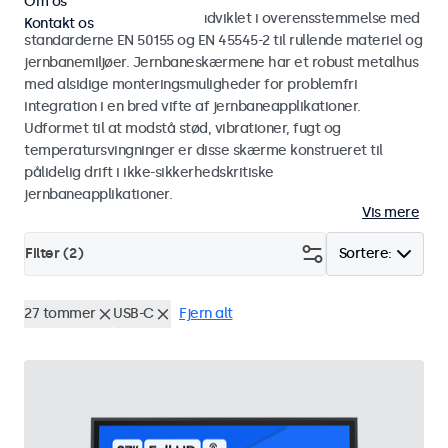
Om os
Skærme og touchskærme udviklet i overensstemmelse med
Kontakt os
standarderne EN 50155 og EN 45545-2 til rullende materiel og
jernbanemiljøer. Jernbaneskærmene har et robust metalhus
med alsidige monteringsmuligheder for problemfri
integration i en bred vifte af jernbaneapplikationer.
Udformet til at modstå stød, vibrationer, fugt og
temperatursvingninger er disse skærme konstrueret til
pålidelig drift i ikke-sikkerhedskritiske
jernbaneapplikationer.
Vis mere
Filter (
2
)
Sortere:
27 tommer
USB-C
Fjern alt