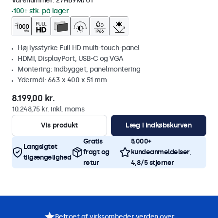
Varenummer:
27HB9M/U1
100+ stk. på lager
Høj lysstyrke Full HD multi-touch-panel
HDMI, DisplayPort, USB-C og VGA
Montering: indbygget, panelmontering
Ydermål: 663 x 400 x 51 mm
8.199,00 kr.
10.248,75 kr. inkl. moms
Vis produkt
Læg i indkøbskurven
Gratis
5.000+
Langsigtet
fragt og
kundeanmeldelser,
tilgængelighed
retur
4,8/5 stjerner
Betroet af virksomheder verden over