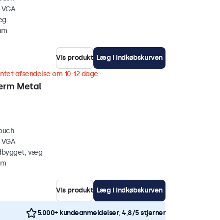
, VGA
æg
 mm
Vis produkt
Læg i indkøbskurven
ntet afsendelse om 10-12 dage
ærm Metal
touch
, VGA
ndbygget, væg
mm
Vis produkt
Læg i indkøbskurven
5.000+ kundeanmeldelser, 4,8/5 stjerner