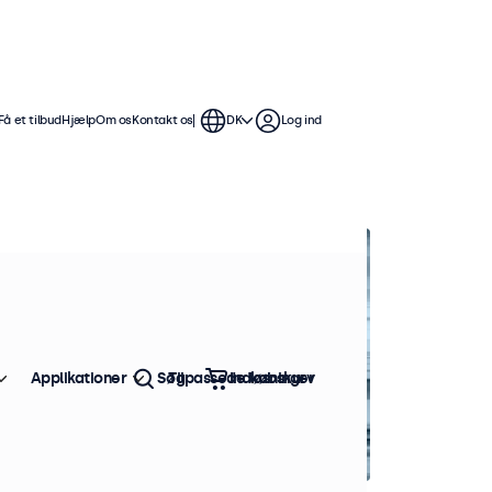
Få et tilbud
Hjælp
Om os
Kontakt os
DK
Log ind
Applikationer
Søg
Tilpassede løsninger
Indkøbskurv