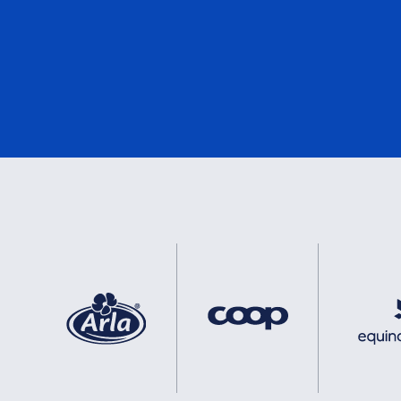
DNV
2