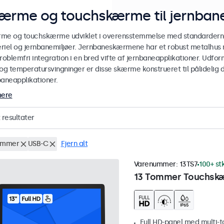
ærme og touchskærme til jernbane
me og touchskærme udviklet i overensstemmelse med standarderne E
riel og jernbanemiljøer. Jernbaneskærmene har et robust metalhus
roblemfri integration i en bred vifte af jernbaneapplikationer. Udform
og temperatursvingninger er disse skærme konstrueret til pålidelig dr
baneapplikationer.
mere
resultater
ommer
USB-C
Fjern alt
Varenummer:
13TS7
100+ st
13 Tommer Touchsk
Full HD-panel med multi-