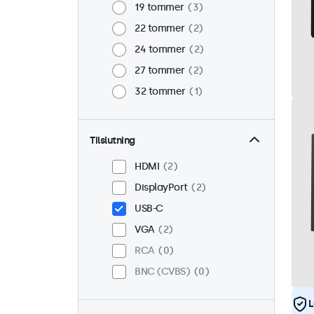
19 tommer
3
22 tommer
2
24 tommer
2
27 tommer
2
32 tommer
1
Tilslutning
HDMI
2
DisplayPort
2
USB-C
VGA
2
RCA
0
BNC (CVBS)
0
L