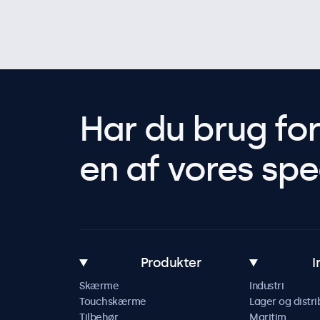
Har du brug fo
en af vores spec
Produkter
I
Skærme
Industri
Touchskærme
Lager og distri
Tilbehør
Maritim