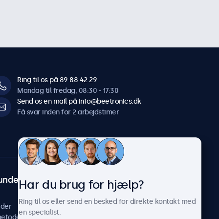
Ring til os på 89 88 42 29
Mandag til fredag, 08:30 - 17:30
Send os en mail på info@beetronics.dk
Få svar inden for 2 arbejdstimer
undeservice
Om Beetronics
Har du brug for hjælp?
Casestudier
Ring til os eller send en besked for direkte kontakt med
ider
Nyheder og opdateringer
en specialist.
metoder
Om os