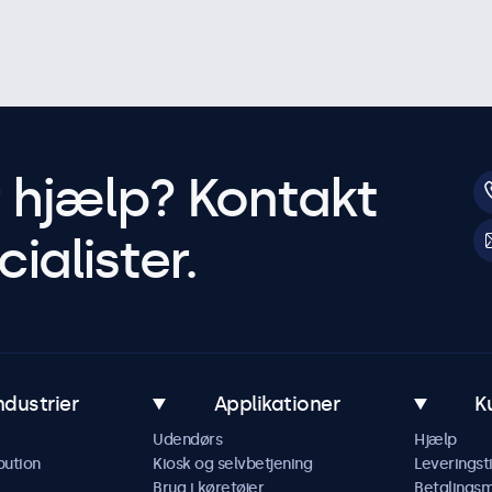
r hjælp? Kontakt
ialister.
ndustrier
Applikationer
K
Udendørs
Hjælp
bution
Kiosk og selvbetjening
Leveringst
Brug i køretøjer
Betalings