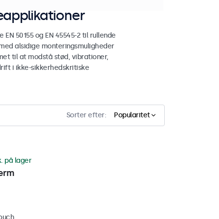
applikationer
N 50155 og EN 45545-2 til rullende
 med alsidige monteringsmuligheder
et til at modstå stød, vibrationer,
ift i ikke-sikkerhedskritiske
Sorter efter:
Popularitet
k. på lager
ærm
touch