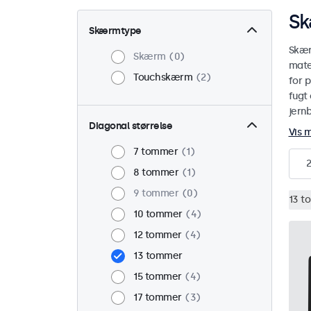
Sk
Skærmtype
Skær
Skærm
0
mate
Touchskærm
2
for p
fugt 
jern
Diagonal størrelse
Vis 
7 tommer
1
2
8 tommer
1
9 tommer
0
13 t
10 tommer
4
12 tommer
4
13 tommer
15 tommer
4
17 tommer
3