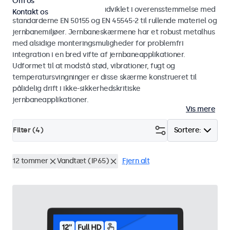
Om os
Skærme og touchskærme udviklet i overensstemmelse med
Kontakt os
standarderne EN 50155 og EN 45545-2 til rullende materiel og
jernbanemiljøer. Jernbaneskærmene har et robust metalhus
med alsidige monteringsmuligheder for problemfri
integration i en bred vifte af jernbaneapplikationer.
Udformet til at modstå stød, vibrationer, fugt og
temperatursvingninger er disse skærme konstrueret til
pålidelig drift i ikke-sikkerhedskritiske
jernbaneapplikationer.
Vis mere
Filter (
4
)
Sortere:
12 tommer
Vandtæt (IP65)
Fjern alt