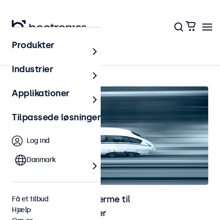
Produkter
Jernbane
Industrier
Applikationer
Tilpassede løsninger
Log ind
Danmark
Skærme og touchskærme til
Få et tilbud
Hjælp
jernbaneapplikationer