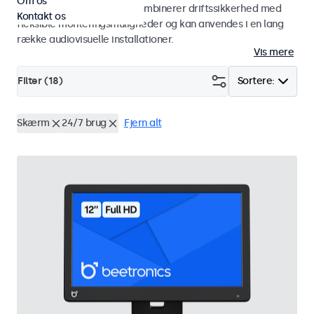
Om os
studiemiljøer. Skærmene kombinerer driftssikkerhed med
Kontakt os
fleksible monteringsmuligheder og kan anvendes i en lang
række audiovisuelle installationer.
Vis mere
Filter (
18
)
Sortere:
Skærm
24/7 brug
Fjern alt