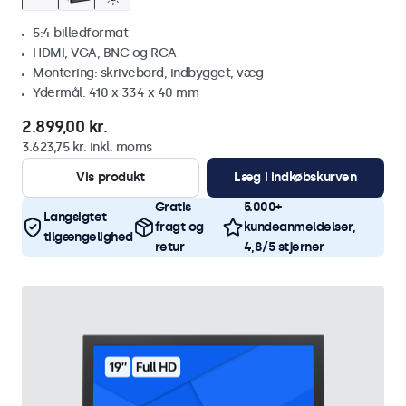
5:4 billedformat
HDMI, VGA, BNC og RCA
Montering: skrivebord, indbygget, væg
Ydermål: 410 x 334 x 40 mm
2.899,00 kr.
3.623,75 kr. inkl. moms
Vis produkt
Læg i indkøbskurven
Gratis
5.000+
Langsigtet
fragt og
kundeanmeldelser,
tilgængelighed
retur
4,8/5 stjerner