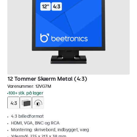
12 Tommer Skærm Metal (4:3)
Varenummer:
12VG7M
100+ stk. på lager
4:3 billedformat
HDMI, VGA, BNC og RCA
Montering: skrivebord, indbygget, væg
Ydermål: 275 x 213 x 38 mm