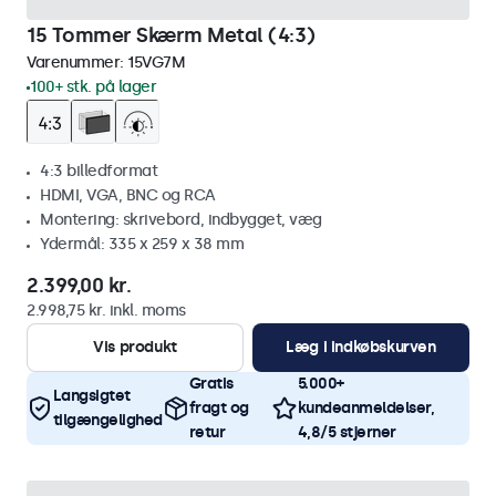
15 Tommer Skærm Metal (4:3)
Varenummer:
15VG7M
100+ stk. på lager
4:3 billedformat
HDMI, VGA, BNC og RCA
Montering: skrivebord, indbygget, væg
Ydermål: 335 x 259 x 38 mm
2.399,00 kr.
2.998,75 kr. inkl. moms
Vis produkt
Læg i indkøbskurven
Gratis
5.000+
Langsigtet
fragt og
kundeanmeldelser,
tilgængelighed
retur
4,8/5 stjerner