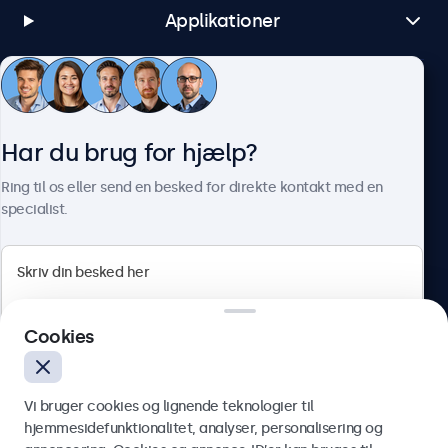
Applikationer
Kundeservice
Har du brug for hjælp?
Om Beetronics
Ring til os eller send en besked for direkte kontakt med en
specialist.
Beetronics
Cookies
Herstedøstervej 27-29, unit A, 2620 Albertslund, Danmark
4.8/5 bedømt af 5000+ virksomheder
Vi bruger cookies og lignende teknologier til
Dansk
hjemmesidefunktionalitet, analyser, personalisering og