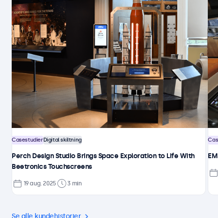
Casestudier
Digital skiltning
Cas
Perch Design Studio Brings Space Exploration to Life With
EMS
Beetronics Touchscreens
19 aug. 2025
3 min
Se alle kundehistorier