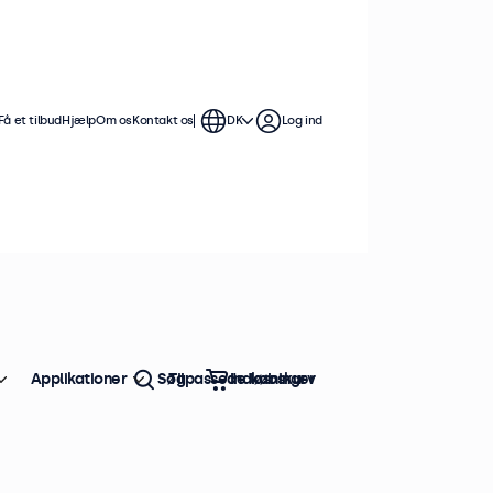
Få et tilbud
Hjælp
Om os
Kontakt os
DK
Log ind
Applikationer
Søg
Tilpassede løsninger
Indkøbskurv