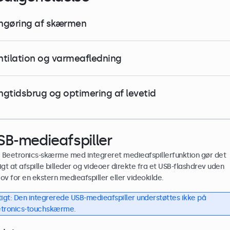
ngøring af skærmen
ntilation og varmeafledning
ngtidsbrug og optimering af levetid
SB-medieafspiller
e Beetronics-skærme med integreret medieafspillerfunktion gør det
igt at afspille billeder og videoer direkte fra et USB-flashdrev uden
ov for en ekstern medieafspiller eller videokilde.
tigt: Den integrerede USB-medieafspiller understøttes ikke på
tronics-touchskærme.