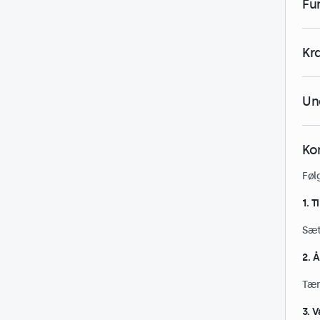
Fu
Kra
Un
Ko
Følg
1. T
Sæt
2. 
Tæn
3. 