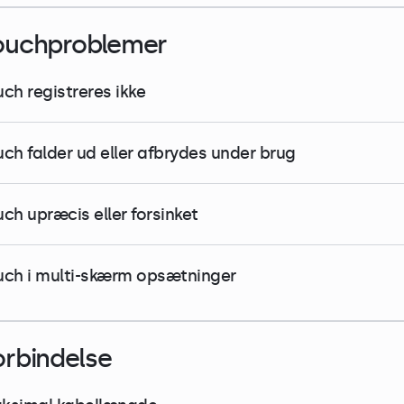
ouchproblemer
uch registreres ikke
uch falder ud eller afbrydes under brug
uch upræcis eller forsinket
uch i multi-skærm opsætninger
orbindelse