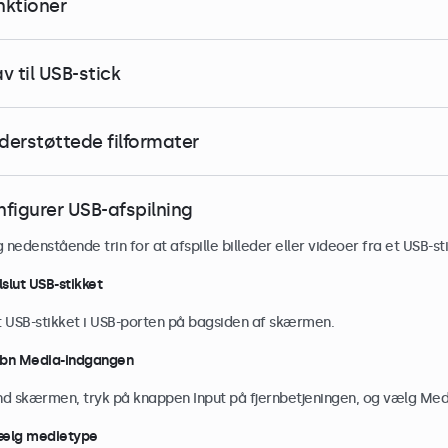
nktioner
v til USB-stick
derstøttede filformater
nfigurer USB-afspilning
 nedenstående trin for at afspille billeder eller videoer fra et USB-sti
ilslut USB-stikket
 USB-stikket i USB-porten på bagsiden af skærmen.
Åbn Media-indgangen
d skærmen, tryk på knappen Input på fjernbetjeningen, og vælg Med
Vælg medietype