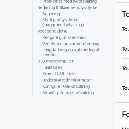
Problemer med lydafspilning
Betjening & Skærmens lysstyrke
T
Betjening
Styring af lysstyrke
(baggrundsbelysning)
To
Vedligeholdelse
Rengøring af skærmen
Ventilation og varmeafledning
To
Langtidsbrug og optimering af
levetid
USB-medieafspiller
Funktioner
To
Krav til USB-stick
Understøttede filformater
Konfigurer USB-afspilning
To
Aktivér gentaget afspilning
F