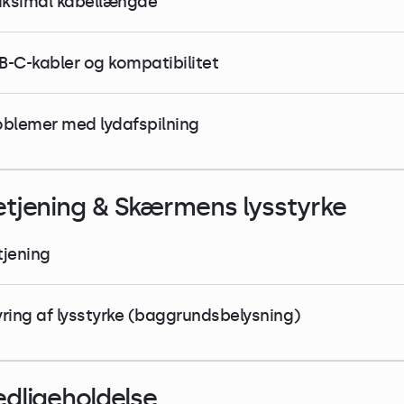
ksimal kabellængde
B-C-kabler og kompatibilitet
oblemer med lydafspilning
etjening & Skærmens lysstyrke
tjening
yring af lysstyrke (baggrundsbelysning)
edligeholdelse