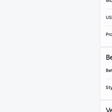
Ma
US
Pr
B
Be
St
V