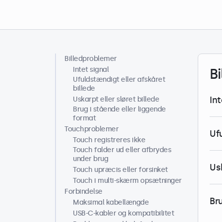
Billedproblemer
Helpcenter
Intet signal
B
Ufuldstændigt eller afskåret
billede
Int
Uskarpt eller sløret billede
Brug i stående eller liggende
format
Touchproblemer
Uf
Touch registreres ikke
Touch falder ud eller afbrydes
under brug
Usk
Touch upræcis eller forsinket
Touch i multi-skærm opsætninger
Forbindelse
Br
Maksimal kabellængde
USB-C-kabler og kompatibilitet