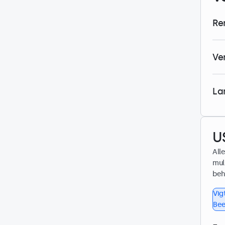
Re
Ve
La
U
All
mul
beh
Vig
Bee