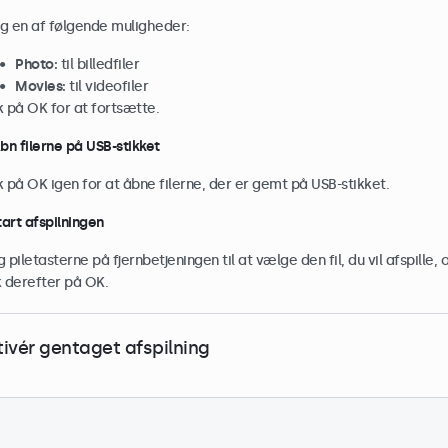
g en af følgende muligheder:
Photo:
til billedfiler
Movies:
til videofiler
k på OK for at fortsætte.
Åbn filerne på USB-stikket
k på OK igen for at åbne filerne, der er gemt på USB-stikket.
tart afspilningen
 piletasterne på fjernbetjeningen til at vælge den fil, du vil afspille, 
k derefter på OK.
tivér gentaget afspilning