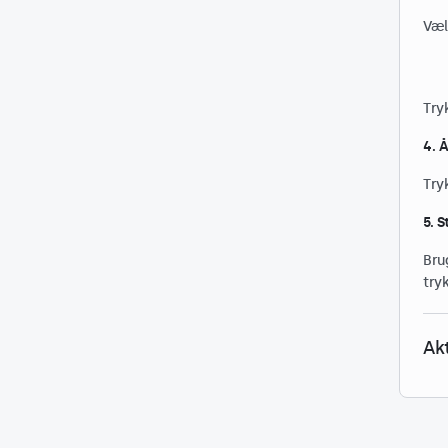
Væl
Try
4. 
Try
5. S
Brug
try
Ak