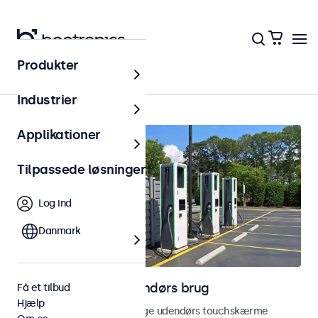
Produkter
Hjem
Industrier
Applikationer
Tilpassede løsninger
Log ind
Danmark
Touchskærme til udendørs brug
Få et tilbud
Hjælp
Udforsk vores vejrbestandige udendørs touchskærme