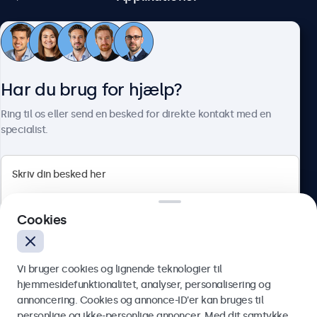
Kundeservice
Har du brug for hjælp?
Om Beetronics
Ring til os eller send en besked for direkte kontakt med en
specialist.
Beetronics
Cookies
Herstedøstervej 27-29, unit A, 2620 Albertslund, Danmark
4.8/5 bedømt af 5000+ virksomheder
Vi bruger cookies og lignende teknologier til
Dansk
hjemmesidefunktionalitet, analyser, personalisering og
annoncering. Cookies og annonce-ID’er kan bruges til
Send
personlige og ikke-personlige annoncer. Med dit samtykke