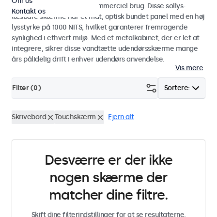
Om os
designet til industriel og kommerciel brug. Disse sollys-
Kontakt os
læsbare skærme har et mat, optisk bundet panel med en høj
lysstyrke på 1000 NITS, hvilket garanterer fremragende
synlighed i ethvert miljø. Med et metalkabinet, der er let at
integrere, sikrer disse vandtætte udendørsskærme mange
års pålidelig drift i enhver udendørs anvendelse.
Vis mere
Filter (
0
)
Sortere:
Skrivebord
Touchskærm
Fjern alt
Desværre er der ikke
nogen skærme der
matcher dine filtre.
Skift dine filterindstillinger for at se resultaterne,