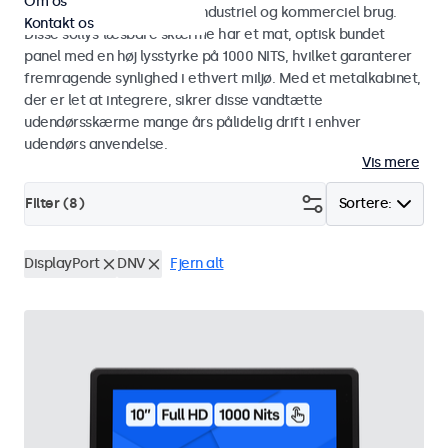
Om os
touchskærme designet til industriel og kommerciel brug.
Kontakt os
Disse sollys-læsbare skærme har et mat, optisk bundet
panel med en høj lysstyrke på 1000 NITS, hvilket garanterer
fremragende synlighed i ethvert miljø. Med et metalkabinet,
der er let at integrere, sikrer disse vandtætte
udendørsskærme mange års pålidelig drift i enhver
udendørs anvendelse.
Vis mere
Filter (
8
)
Sortere:
DisplayPort
DNV
Fjern alt