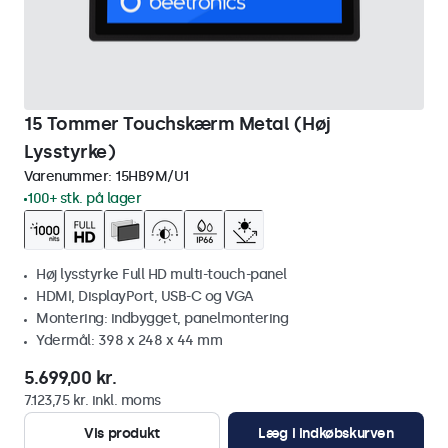
15 Tommer Touchskærm Metal (Høj
Lysstyrke)
Varenummer:
15HB9M/U1
100+ stk. på lager
Høj lysstyrke Full HD multi-touch-panel
HDMI, DisplayPort, USB-C og VGA
Montering: indbygget, panelmontering
Ydermål: 398 x 248 x 44 mm
5.699,00 kr.
7.123,75 kr. inkl. moms
Vis produkt
Læg i indkøbskurven