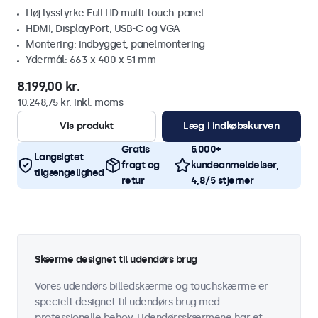
Høj lysstyrke Full HD multi-touch-panel
HDMI, DisplayPort, USB-C og VGA
Montering: indbygget, panelmontering
Ydermål: 663 x 400 x 51 mm
8.199,00 kr.
10.248,75 kr. inkl. moms
Vis produkt
Læg i indkøbskurven
Gratis
5.000+
Langsigtet
fragt og
kundeanmeldelser,
tilgængelighed
retur
4,8/5 stjerner
Skærme designet til udendørs brug
Vores udendørs billedskærme og touchskærme er
specielt designet til udendørs brug med
professionelle behov. Udendørsskærmene har et