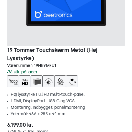
19 Tommer Touchskærm Metal (Høj
Lysstyrke)
Varenummer:
19HB9M/U1
76 stk. på lager
Høj lysstyrke Full HD multi-touch-panel
HDMI, DisplayPort, USB-C og VGA
Montering: indbygget, panelmontering
Ydermål: 466 x 285 x 44 mm
6.199,00 kr.
7.748,75 kr. inkl. moms