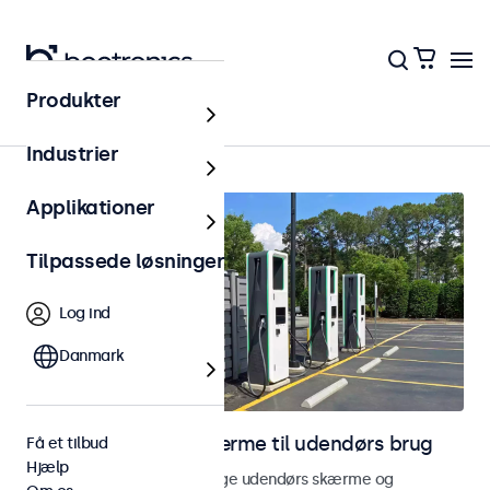
Produkter
Hjem
Industrier
Applikationer
Tilpassede løsninger
Log ind
Danmark
Skærme og touchskærme til udendørs brug
Få et tilbud
Hjælp
Udforsk vores vejrbestandige udendørs skærme og