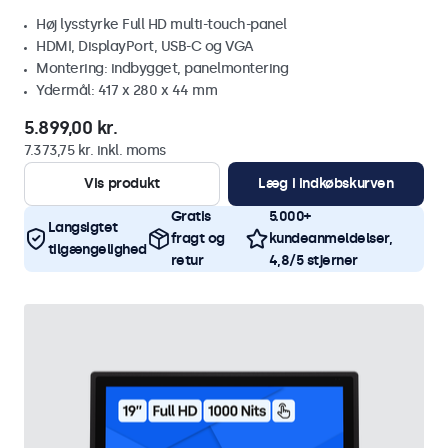
Høj lysstyrke Full HD multi-touch-panel
HDMI, DisplayPort, USB-C og VGA
Montering: indbygget, panelmontering
Ydermål: 417 x 280 x 44 mm
5.899,00 kr.
7.373,75 kr. inkl. moms
Vis produkt
Læg i indkøbskurven
Gratis
5.000+
Langsigtet
fragt og
kundeanmeldelser,
tilgængelighed
retur
4,8/5 stjerner