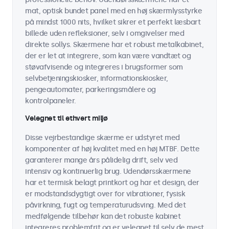
mat, optisk bundet panel med en høj skærmlysstyrke
på mindst 1000 nits, hvilket sikrer et perfekt læsbart
billede uden refleksioner, selv i omgivelser med
direkte sollys. Skærmene har et robust metalkabinet,
der er let at integrere, som kan være vandtæt og
støvafvisende og integreres i brugsformer som
selvbetjeningskiosker, informationskiosker,
pengeautomater, parkeringsmålere og
kontrolpaneler.
Velegnet til ethvert miljø
Disse vejrbestandige skærme er udstyret med
komponenter af høj kvalitet med en høj MTBF. Dette
garanterer mange års pålidelig drift, selv ved
intensiv og kontinuerlig brug. Udendørsskærmene
har et termisk belagt printkort og har et design, der
er modstandsdygtigt over for vibrationer, fysisk
påvirkning, fugt og temperaturudsving. Med det
medfølgende tilbehør kan det robuste kabinet
integreres problemfrit og er velegnet til selv de mest