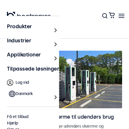
Produkter
Udendørs
Industrier
Applikationer
Tilpassede løsninger
Log ind
Danmark
Skærme og touchskærme til udendørs brug
Få et tilbud
Hjælp
Udforsk vores vejrbestandige udendørs skærme og