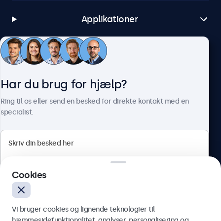
Applikationer
Kundeservice
Har du brug for hjælp?
Om Beetronics
Ring til os eller send en besked for direkte kontakt med en
specialist.
Beetronics
Cookies
Herstedøstervej 27-29, unit A, 2620 Albertslund, Danmark
4.8/5 bedømt af 5000+ virksomheder
Vi bruger cookies og lignende teknologier til
Dansk
hjemmesidefunktionalitet, analyser, personalisering og