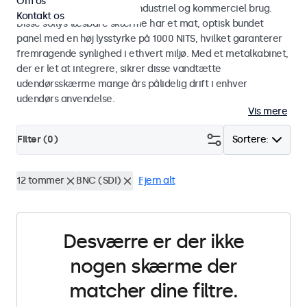
Om os
touchskærme designet til industriel og kommerciel brug.
Kontakt os
Disse sollys-læsbare skærme har et mat, optisk bundet
panel med en høj lysstyrke på 1000 NITS, hvilket garanterer
fremragende synlighed i ethvert miljø. Med et metalkabinet,
der er let at integrere, sikrer disse vandtætte
udendørsskærme mange års pålidelig drift i enhver
udendørs anvendelse.
Vis mere
Filter (
0
)
Sortere:
12 tommer
BNC (SDI)
Fjern alt
Desværre er der ikke
nogen skærme der
matcher dine filtre.