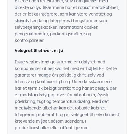
billede uden refleksioner, selv i omgivelser med
direkte sollys. Skærmene har et robust metalkabinet,
der er let at integrere, som kan være vandtæt og
støvafvisende og integreres i brugsformer som
selvbetjeningskiosker, informationskiosker,
pengeautomater, parkeringsmålere og
kontrolpaneler.
Velegnet til ethvert miljø
Disse vejrbestandige skærme er udstyret med
komponenter af høj kvalitet med en høj MTBF. Dette
garanterer mange års pålidelig drift, selv ved
intensiv og kontinuerlig brug. Udendørsskærmene
har et termisk belagt printkort og har et design, der
er modstandsdygtigt over for vibrationer, fysisk
påvirkning, fugt og temperaturudsving. Med det
medfølgende tilbehør kan det robuste kabinet
integreres problemfrit og er velegnet til selv de mest
krævende miljøer, såsom udendørs, i
produktionshaller eller offentlige rum.