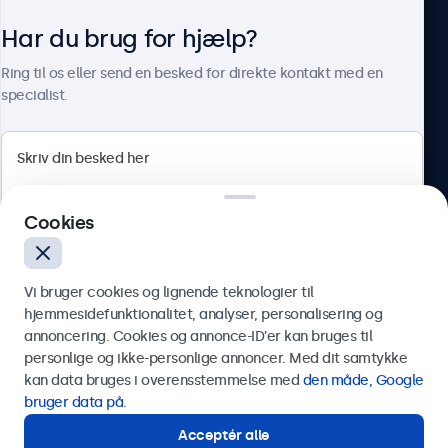
Har du brug for hjælp?
Om Beetronics
Ring til os eller send en besked for direkte kontakt med en
specialist.
Beetronics
Cookies
Herstedøstervej 27-29, unit A, 2620 Albertslund, Danmark
4.8/5 bedømt af 5000+ virksomheder
Vi bruger cookies og lignende teknologier til
Dansk
hjemmesidefunktionalitet, analyser, personalisering og
annoncering. Cookies og annonce-ID’er kan bruges til
Send
personlige og ikke-personlige annoncer. Med dit samtykke
kan data bruges i overensstemmelse med
den måde, Google
Eller ring til os på
89 88 42 29
bruger data på
.
Acceptér alle
Har du brug for hjælp?