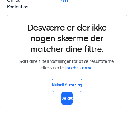
Om os
VGA
BNC (CVBS)
Fjern alt
Kontakt os
Desværre er der ikke
nogen skærme der
matcher dine filtre.
Skift dine filterindstillinger for at se resultaterne,
eller vis alle
touchskærme
.
Nulstil filtrering
Se alt