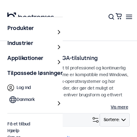
Produkter
Hjem
Industrier
Touchskærme med VGA-tilslutning
Applikationer
VGA touchskærme designet til professionel og kontinuerlig
Tilpassede løsninger
brug. Disse VGA-touchskærme er kompatible med Windows,
macOS, ChromeOS og Linux-operativsystemer og har
Log ind
alsidige monteringsmuligheder, der gør det muligt at
integrere dem problemfrit i enhver brugsform og ethvert
Danmark
miljø.
Vis mere
Filter (
0
)
Sortere:
Få et tilbud
Hjælp