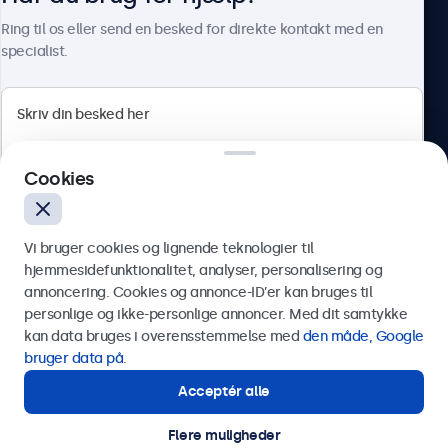
Om Beetronics
Ring til os eller send en besked for direkte kontakt med en
specialist.
Beetronics
Cookies
Herstedøstervej 27-29, unit A, 2620 Albertslund, Danmark
4.8/5 bedømt af 5000+ virksomheder
Vi bruger cookies og lignende teknologier til
Dansk
hjemmesidefunktionalitet, analyser, personalisering og
annoncering. Cookies og annonce-ID’er kan bruges til
Send
personlige og ikke-personlige annoncer. Med dit samtykke
kan data bruges i overensstemmelse med
den måde, Google
Eller ring til os på
89 88 42 29
bruger data på
.
Acceptér alle
Har du brug for hjælp?
Kontakt vores specialister.
Flere muligheder
© 2026 Beetronics