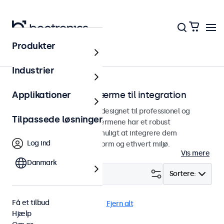
Produkter
Hjem
Industrier
Indbyggede touchskærme til integration
Applikationer
Indbyggede touchskærme designet til professionel og
Tilpassede løsninger
kontinuerlig brug. Touchskærmene har et robust
metalkabinet, der gør det muligt at integrere dem
Log ind
problemfrit i enhver brugsform og ethvert miljø.
Vis mere
Danmark
Filter (
0
)
Sortere:
Få et tilbud
BNC (CVBS)
Indbygget
Fjern alt
Hjælp