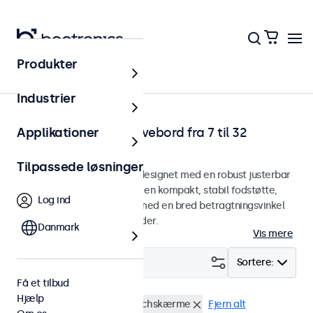
Produkter
Hjem
Industrier
Touchskærme till skrivebord fra 7 til 32
Applikationer
tommer
Tilpassede løsninger
Skrivebordstouchskærme designet med en robust justerbar
stativ. Touchskærmene har en kompakt, stabil fodstøtte,
Log ind
giver et knivskarpt billede med en bred betragtningsvinkel
og flere tilslutningsmuligheder.
Danmark
Vis mere
Filter (
1
)
Sortere:
Få et tilbud
Hjælp
Skrivebord
7 tommer touchskærme
Fjern alt