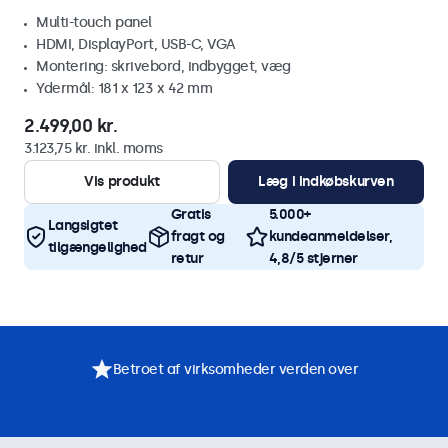
Multi-touch panel
HDMI, DisplayPort, USB-C, VGA
Montering: skrivebord, indbygget, væg
Ydermål: 181 x 123 x 42 mm
2.499,00 kr.
3.123,75 kr. inkl. moms
Vis produkt
Læg i indkøbskurven
Gratis
5.000+
Langsigtet
fragt og
kundeanmeldelser,
tilgængelighed
retur
4,8/5 stjerner
Betroet af virksomheder verden over