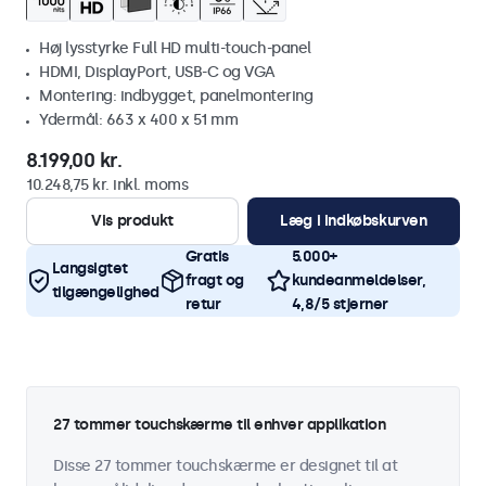
Høj lysstyrke Full HD multi-touch-panel
HDMI, DisplayPort, USB-C og VGA
Montering: indbygget, panelmontering
Ydermål: 663 x 400 x 51 mm
8.199,00 kr.
10.248,75 kr. inkl. moms
Vis produkt
Læg i indkøbskurven
Gratis
5.000+
Langsigtet
fragt og
kundeanmeldelser,
tilgængelighed
retur
4,8/5 stjerner
27 tommer touchskærme til enhver applikation
Disse 27 tommer touchskærme er designet til at