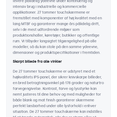
levere pålidelig ydeevne under kontinuerlig og
intensiv brug i industrielle og kommercielle
applikationer. 27 tommer touchskærmene er
fremstillet med komponenter af høj kvalitet med en
lang MTBF og garanterer mange års pålidelig drift,
selv i de mest udfordrende miljøer som
produktionshaller, køretøjer, butikker og offentlige
rum. Vi tilbyder langsigtet tilgængelighed på alle
modeller, så du kan stole på den samme ydeevne,
dimensioner og produktspecifikationer i fremtiden.
Skarpt billede fra alle vinkler
De 27 tommer touchskærme er udstyret med et
højkvalitets IPS-panel, der sikrer knivskarpe billeder,
en bred betragtningsvinkel på 178 grader og naturtro
farvegengivelse. Kontrast, farve og lysstyrke kan
nemt justeres til dine behov og med muligheder for
både blank og mat finish garanterer skærmene
perfekt læsbarhed under alle lysforhold i enhver
situation. De 27 tommer touchskærme kan indstilles