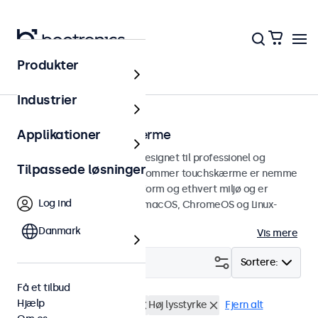
Produkter
Touchskærme
Industrier
27 tommer touchskærme
Applikationer
27 tommer touchskærme designet til professionel og
Tilpassede løsninger
kontinuerlig brug. Disse 27-tommer touchskærme er nemme
at integrere i enhver brugsform og ethvert miljø og er
Log ind
kompatible med Windows, macOS, ChromeOS og Linux-
operativsystemer.
Danmark
Vis mere
Filter (
1
)
Sortere:
Få et tilbud
Hjælp
27 tommer touchskærme
Høj lysstyrke
Fjern alt