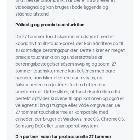
til at tænde automatisk, når der er strøm eller et
videosignal og kan bruges i både liggende og
stående tilstand.
Pålidelig og præcis touchfunktion
De 27 tommer touchskærme er udstyret med et
kapacitivt multi-touch-panel, der kan håndtere op til
10 samtidige berøringspunkter. Dette sikrer en meget
præcis touchfunktion og understøttelse af
berøringsbevægelser såsom swiping og zoom. 27
tommer touchskærmene kan betjenes med bare
hænder, handsker eller en touch stylus, og
følsomheden kan justeres fuldt ud efter dine
præferencer. Dette sikrer, at touch-kontrollen altid
perfekt opfylder kravene til applikationen og også er
velegnet til brug i fugtige eller våde omgivelser. De
27 tommer touchskærme er kompatible med
enheder, der bruger et Windows, macOS, ChromeOS,
Samsung DeX eller Linux operativsystem.
Din partner inden for professionelle 27 tommer