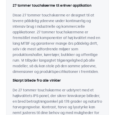
27 tommer touchskærme til enhver applikation
Disse 27 tommer touchskærme er designet til at
levere pålidelig ydeevne under kontinuerlig og
intensiv brug i industrielle og kommercielle
applikationer. 27 tommer touchskærmene er
fremstillet med komponenter af høj kvalitet med en
lang MTBF og garanterer mange års pålidelig drift,
selv i de mest udfordrende miljøer som
produktionshaller, køretøjer, butikker og offentlige
rum. Vi tilbyder langsigtet tilgængelighed på alle
modeller, så du kan stole på den samme ydeevne,
dimensioner og produktspecifikationer i fremtiden.
Skarpt billede fra alle vinkler
De 27 tommer touchskærme er udstyret med et
højkvalitets IPS-panel, der sikrer knivskarpe billeder,
en bred betragtningsvinkel på 178 grader og naturtro
farvegengivelse. Kontrast, farve og lysstyrke kan
nemt justeres til dine behov og med muligheder for