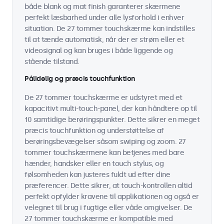
både blank og mat finish garanterer skærmene
perfekt læsbarhed under alle lysforhold i enhver
situation. De 27 tommer touchskærme kan indstilles
til at tænde automatisk, når der er strøm eller et
videosignal og kan bruges i både liggende og
stående tilstand.
Pålidelig og præcis touchfunktion
De 27 tommer touchskærme er udstyret med et
kapacitivt multi-touch-panel, der kan håndtere op til
10 samtidige berøringspunkter. Dette sikrer en meget
præcis touchfunktion og understøttelse af
berøringsbevægelser såsom swiping og zoom. 27
tommer touchskærmene kan betjenes med bare
hænder, handsker eller en touch stylus, og
følsomheden kan justeres fuldt ud efter dine
præferencer. Dette sikrer, at touch-kontrollen altid
perfekt opfylder kravene til applikationen og også er
velegnet til brug i fugtige eller våde omgivelser. De
27 tommer touchskærme er kompatible med