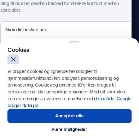
Ring til os eller send en besked for direkte kontakt med en
specialist.
Beetronics
Cookies
Herstedøstervej 27-29, unit A, 2620 Albertslund, Danmark
4.8/5 bedømt af 5000+ virksomheder
Vi bruger cookies og lignende teknologier til
Dansk
hjemmesidefunktionalitet, analyser, personalisering og
annoncering. Cookies og annonce-ID’er kan bruges til
Send
personlige og ikke-personlige annoncer. Med dit samtykke
kan data bruges i overensstemmelse med
den måde, Google
Eller ring til os på
89 88 42 29
bruger data på
.
Acceptér alle
Har du brug for hjælp?
Kontakt vores specialister.
Flere muligheder
© 2026 Beetronics