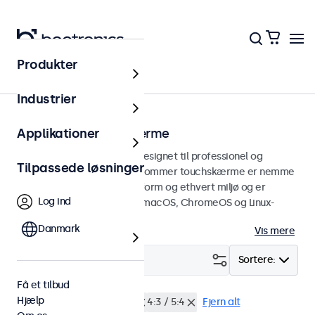
Produkter
Touchskærme
Industrier
27 tommer touchskærme
Applikationer
27 tommer touchskærme designet til professionel og
Tilpassede løsninger
kontinuerlig brug. Disse 27-tommer touchskærme er nemme
at integrere i enhver brugsform og ethvert miljø og er
Log ind
kompatible med Windows, macOS, ChromeOS og Linux-
operativsystemer.
Danmark
Vis mere
Filter (
0
)
Sortere:
Få et tilbud
Hjælp
27 tommer touchskærme
4:3 / 5:4
Fjern alt