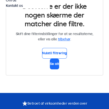
Om os
Desværre er der ikke
Kontakt os
nogen skærme der
matcher dine filtre.
Skift dine filterindstillinger for at se resultaterne,
eller vis alle
tilbehør
.
Nulstil filtrering
Se alt
Betroet af virksomheder verden over