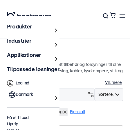
Produkter
Hjem
Industrier
Tilbehør
Applikationer
En bred vifte af professionelt tilbehør og forsyninger til dine
Tilpassede løsninger
Beetronics-skærme. Vægbeslag, kabler, lysdæmpere, stik og
mere.
Vis mere
Log ind
Filter (
Danmark
0
)
Sortere:
HDMI Kabler
Fjernbetjening
Fjern alt
Få et tilbud
Hjælp