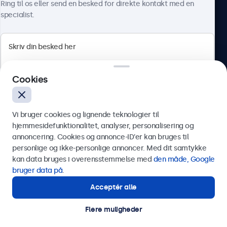
Ring til os eller send en besked for direkte kontakt med en
specialist.
Beetronics
Cookies
Herstedøstervej 27-29, unit A, 2620 Albertslund, Danmark
4.8/5 bedømt af 5000+ virksomheder
Vi bruger cookies og lignende teknologier til
Dansk
hjemmesidefunktionalitet, analyser, personalisering og
annoncering. Cookies og annonce-ID’er kan bruges til
Send
personlige og ikke-personlige annoncer. Med dit samtykke
kan data bruges i overensstemmelse med
den måde, Google
Eller ring til os på
89 88 42 29
bruger data på
.
Acceptér alle
Har du brug for hjælp?
Kontakt vores specialister.
Flere muligheder
© 2026 Beetronics