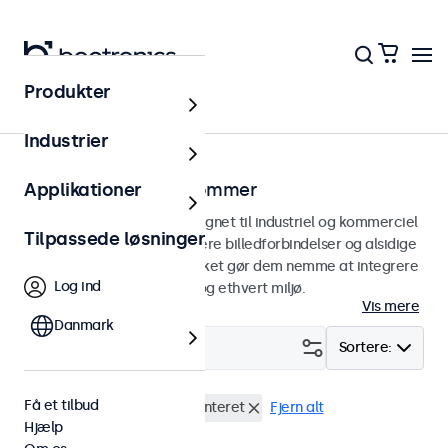
Produkter
Hjem
Industrier
Skærme fra 7 til 32 tommer
Applikationer
Professionelle skærme designet til industriel og kommerciel
Tilpassede løsninger
brug. Skærmene tilbyder flere billedforbindelser og alsidige
monteringsmuligheder, hvilket gør dem nemme at integrere
Log ind
i enhver anvendelsesform og ethvert miljø.
Vis mere
Danmark
Filter (
0
)
Sortere:
Få et tilbud
Vandtæt (IP65)
Panel monteret
Fjern alt
Hjælp