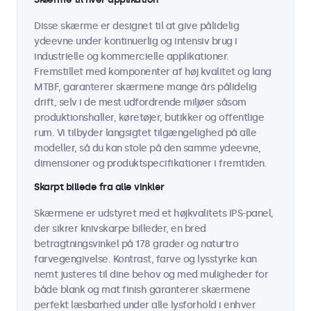
Disse skærme er designet til at give pålidelig
ydeevne under kontinuerlig og intensiv brug i
industrielle og kommercielle applikationer.
Fremstillet med komponenter af høj kvalitet og lang
MTBF, garanterer skærmene mange års pålidelig
drift, selv i de mest udfordrende miljøer såsom
produktionshaller, køretøjer, butikker og offentlige
rum. Vi tilbyder langsigtet tilgængelighed på alle
modeller, så du kan stole på den samme ydeevne,
dimensioner og produktspecifikationer i fremtiden.
Skarpt billede fra alle vinkler
Skærmene er udstyret med et højkvalitets IPS-panel,
der sikrer knivskarpe billeder, en bred
betragtningsvinkel på 178 grader og naturtro
farvegengivelse. Kontrast, farve og lysstyrke kan
nemt justeres til dine behov og med muligheder for
både blank og mat finish garanterer skærmene
perfekt læsbarhed under alle lysforhold i enhver