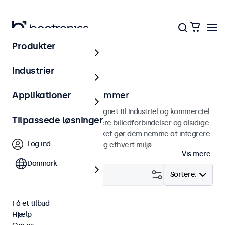
Produkter
Hjem
Industrier
Skærme fra 7 til 32 tommer
Applikationer
Professionelle skærme designet til industriel og kommerciel
Tilpassede løsninger
brug. Skærmene tilbyder flere billedforbindelser og alsidige
monteringsmuligheder, hvilket gør dem nemme at integrere
Log ind
i enhver anvendelsesform og ethvert miljø.
Vis mere
Danmark
Filter (
0
)
Sortere:
Få et tilbud
Høj lysstyrke
Fjern alt
Hjælp