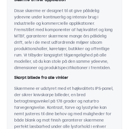
Disse skærme er designet til at give pålidelig
ydeevne under kontinuerlig og intensiv brug i
industrielle og kommercielle applikationer.
Fremstillet med komponenter af høj kvalitet og lang
MTBF, garanterer skærmene mange års pålidelig
drift, selv i de mest udfordrende miljøer såsom
produktionshaller, køretøjer, butikker og offentlige
rum. Vi tilbyder langsigtet tilgængelighed på alle
modeller, så du kan stole på den samme ydeevne,
dimensioner og produktspecifikationer i fremtiden.
Skarpt billede fra alle vinkler
Skærmene er udstyret med et højkvalitets IPS-panel,
der sikrer knivskarpe billeder, en bred
betragtningsvinkel på 178 grader og naturtro
farvegengivelse. Kontrast, farve og lysstyrke kan
nemt justeres til dine behov og med muligheder for
både blank og mat finish garanterer skærmene
perfekt læsbarhed under alle lysforhold i enhver